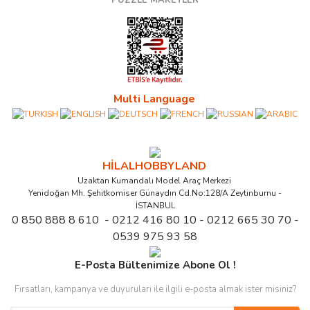
Multi Language
HİLALHOBBYLAND
Uzaktan Kumandalı Model Araç Merkezi
Yenidoğan Mh. Şehitkomiser Günaydın Cd.No:128/A Zeytinburnu -
İSTANBUL
0 850 888 8 610 - 0212 416 80 10 - 0212 665 30 70 -
0539 975 93 58
E-Posta Bültenimize Abone Ol !
Fırsatları, kampanya ve duyuruları ile ilgili e-posta almak ister misiniz?