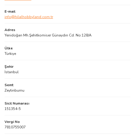
AĞAÇ ve ÇALILAR
E-mail
info@hilalhobbyland.com.tr
YÜZEY KAPLAMA MALZEMELERİ
Adres
ELEKTRONİK EKİPMAN ve YEDEK
Yenidoğan Mh.Şehitkomiser Günaydın Cd. No:128/A
PARÇALAR
Ülke
TEKNİK KİTAP ve KATALOGLAR
Türkiye
Şehir
İstanbul
Semt
Zeytinburnu
Sicil Numarası
151354-5
Vergi No
7810755007