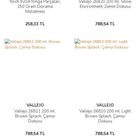
Noch 9204 Yonga Parçaları,
Vallejo 26820 200 ml. Snow
250 Gram Diorama
Environment, Zemin Dokusu
Malzemesi
258,33 TL
788,54 TL
VALLEJO
VALLEJO
Vallejo 26811 200 ml.
Vallejo 26810 200 ml. Light
Brown Splash, Çamur
Brown Splash, Çamur
Dokusu
Dokusu
788,54 TL
788,54 TL