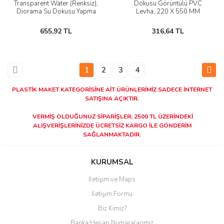
Transparent Water (Renksiz),
Dokusu Görüntülü PVC
Diorama Su Dokusu Yapma
Levha, 220 X 550 MM
Boyası
655,92 TL
316,64 TL
1
2
3
4
PLASTİK MAKET KATEGORİSİNE AİT ÜRÜNLERİMİZ SADECE İNTERNET
SATIŞINA AÇIKTIR.
VERMİŞ OLDUĞUNUZ SİPARİŞLER; 2500 TL ÜZERİNDEKİ
ALIŞVERİŞLERİNİZDE ÜCRETSİZ KARGO İLE GÖNDERİM
SAĞLANMAKTADIR.
KURUMSAL
İletişim ve Maps
İletişim Formu
Biz Kimiz?
Banka Hesap Numaralarımız