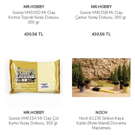
MR.HOBBY
MR.HOBBY
Gunze VM015D Mr.Clay
Gunze VM015B Mr.Clay
Kırmızı Toprak Yüzey Dokusu,
Çamur Yüzey Dokusu, 300 gr.
300 gr.
430,56 TL
430,56 TL
MR.HOBBY
NOCH
Gunze VM015A Mr.Clay Çöl
Noch 61235 Silikon Kaya
Kumu Yüzey Dokusu, 300 gr.
Kalıbı (Rote Wand) Diorama
Malzemesi