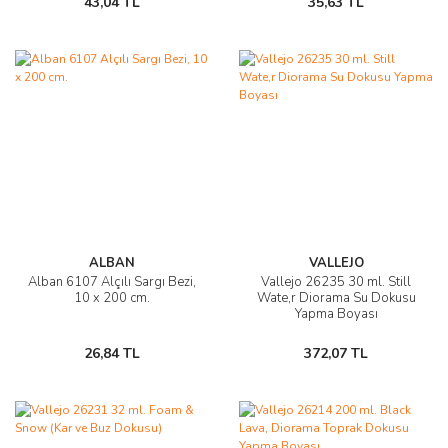
43,04 TL
35,63 TL
ALBAN
VALLEJO
Alban 6107 Alçılı Sargı Bezi,
Vallejo 26235 30 ml. Still
10 x 200 cm.
Wate,r Diorama Su Dokusu
Yapma Boyası
26,84 TL
372,07 TL