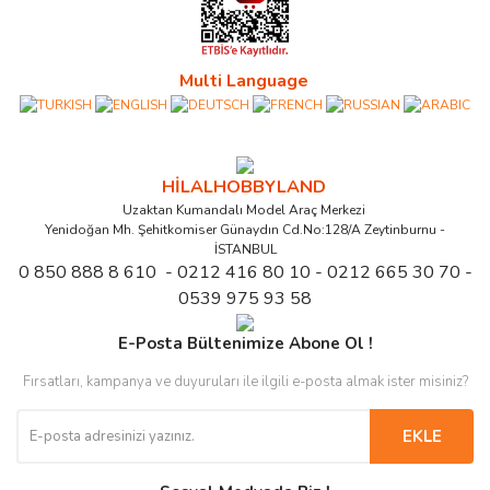
Multi Language
HİLALHOBBYLAND
Uzaktan Kumandalı Model Araç Merkezi
Yenidoğan Mh. Şehitkomiser Günaydın Cd.No:128/A Zeytinburnu -
İSTANBUL
0 850 888 8 610 - 0212 416 80 10 - 0212 665 30 70 -
0539 975 93 58
E-Posta Bültenimize Abone Ol !
Fırsatları, kampanya ve duyuruları ile ilgili e-posta almak ister misiniz?
EKLE