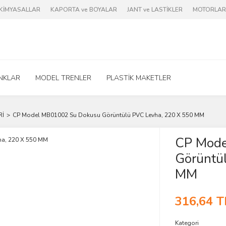
e KİMYASALLAR
KAPORTA ve BOYALAR
JANT ve LASTİKLER
MOTORLAR 
NKLAR
MODEL TRENLER
PLASTİK MAKETLER
Rİ
CP Model MB01002 Su Dokusu Görüntülü PVC Levha, 220 X 550 MM
CP Mode
Görüntü
MM
316,64 T
Kategori