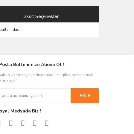
Taksit Seçenekleri
atlarındadır.
Posta Bültenimize Abone Ol !
satları, kampanya ve duyuruları ile ilgili e-posta almak
er misiniz?
EKLE
syal Medyada Biz !