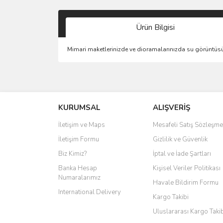
Ürün Bilgisi
Mimari maketlerinizde ve dioramalarınızda su görüntüsü
KURUMSAL
ALIŞVERİŞ
İletişim ve Maps
Mesafeli Satış Sözleşme
İletişim Formu
Gizlilik ve Güvenlik
Biz Kimiz?
İptal ve İade Şartları
Banka Hesap
Kişisel Veriler Politikası
Numaralarımız
Havale Bildirim Formu
International Delivery
Kargo Takibi
Uluslararası Kargo Taki