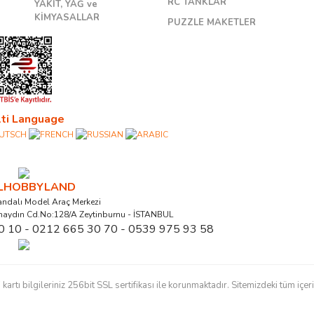
RC TANKLAR
YAKIT, YAĞ ve
KİMYASALLAR
PUZZLE MAKETLER
ti Language
ALHOBBYLAND
ndalı Model Araç Merkezi
naydın Cd.No:128/A Zeytinburnu - İSTANBUL
0 10 - 0212 665 30 70 - 0539 975 93 58
ı bilgileriniz 256bit SSL sertifikası ile korunmaktadır. Sitemizdeki tüm içerikl