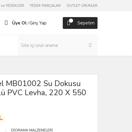
ve YEDEKLERİ
YEDEK PARÇALAR
OUTLET ÜRÜNLER
Üye Ol
Giriş Yap
Sepetim
/
l MB01002 Su Dokusu
lü PVC Levha, 220 X 550
L
DİORAMA MALZEMELERİ