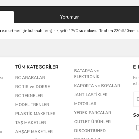
Yorumlar
 elde etmek için kulanabileceğiniz, şeffaf PVC su dokusu. Toplam 220x550mm eb
Bu ürüne ilk yorumu siz yapın!
TÜM KATEGORİLER
E-
BATARYA ve
Yorum Yaz
ELEKTRONİK
si
RC ARABALAR
Fır
ist
KAPORTA ve BOYALAR
RC TIR ve DORSE
JANT LASTİKLER
RC TEKNELER
MOTORLAR
MODEL TRENLER
YEDEK PARÇALAR
PLASTİK MAKETLER
So
OUTLET ÜRÜNLER
TAŞ MAKETLER
DISCONTIUNED
bi
AHŞAP MAKETLER