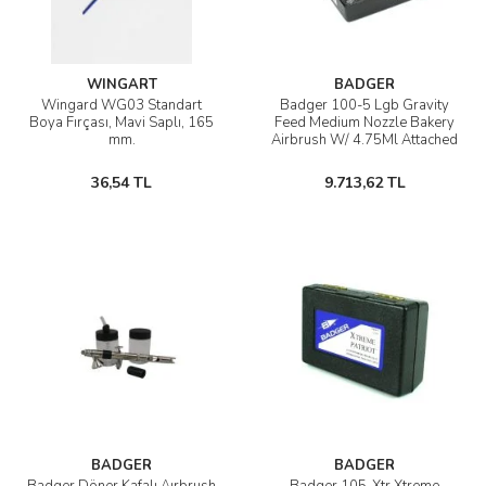
AĞAÇ ve ÇALILAR
YÜZEY KAPLAMA MALZEMELERİ
WINGART
BADGER
Wingard WG03 Standart
Badger 100-5 Lgb Gravity
Boya Fırçası, Mavi Saplı, 165
Feed Medium Nozzle Bakery
ELEKTRONİK EKİPMAN ve YEDEK
mm.
Airbrush W/ 4.75Ml Attached
PARÇALAR
Color Cup, Continuous Flow
Valve, Barbed Hose Co
36,54 TL
9.713,62 TL
TEKNİK KİTAP ve KATALOGLAR
BADGER
BADGER
Badger Döner Kafalı Aırbrush
Badger 105-Xtr Xtreme