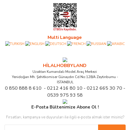
Multi Language
HİLALHOBBYLAND
Uzaktan Kumandalı Model Araç Merkezi
Yenidoğan Mh. Şehitkomiser Günaydın Cd.No:128/A Zeytinburnu -
İSTANBUL
0 850 888 8 610 - 0212 416 80 10 - 0212 665 30 70 -
0539 975 93 58
E-Posta Bültenimize Abone Ol !
Fırsatları, kampanya ve duyuruları ile ilgili e-posta almak ister misiniz?