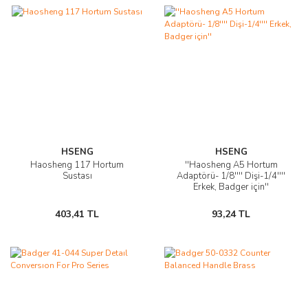
HSENG
HSENG
Haosheng 117 Hortum
''Haosheng A5 Hortum
Sustası
Adaptörü- 1/8'''' Dişi-1/4''''
Erkek, Badger için''
403,41 TL
93,24 TL