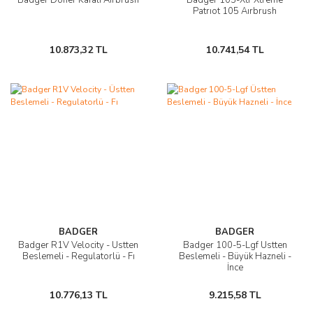
Patrıot 105 Aırbrush
10.873,32 TL
10.741,54 TL
BADGER
BADGER
Badger R1V Velocity - Üstten
Badger 100-5-Lgf Üstten
Beslemeli - Regulatorlü - Fı
Beslemeli - Büyük Hazneli -
İnce
10.776,13 TL
9.215,58 TL