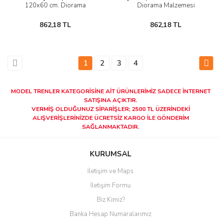
120x60 cm. Diorama
Diorama Malzemesi
Malzemesi
862,18 TL
862,18 TL
1
2
3
4
MODEL TRENLER KATEGORİSİNE AİT ÜRÜNLERİMİZ SADECE İNTERNET
SATIŞINA AÇIKTIR.
VERMİŞ OLDUĞUNUZ SİPARİŞLER; 2500 TL ÜZERİNDEKİ
ALIŞVERİŞLERİNİZDE ÜCRETSİZ KARGO İLE GÖNDERİM
SAĞLANMAKTADIR.
KURUMSAL
İletişim ve Maps
İletişim Formu
Biz Kimiz?
Banka Hesap Numaralarımız