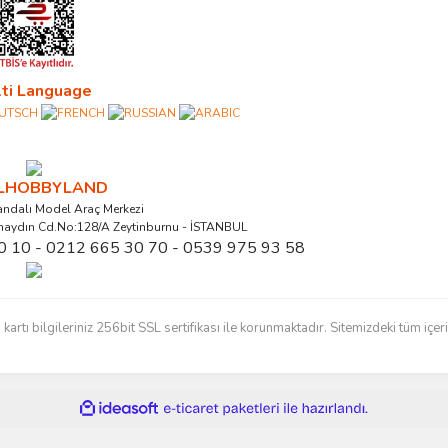
ti Language
ALHOBBYLAND
ndalı Model Araç Merkezi
naydın Cd.No:128/A Zeytinburnu - İSTANBUL
0 10 - 0212 665 30 70 - 0539 975 93 58
ı bilgileriniz 256bit SSL sertifikası ile korunmaktadır. Sitemizdeki tüm içerikl
ile
ideasoft
e-
hazırlandı.
ticaret
paketleri