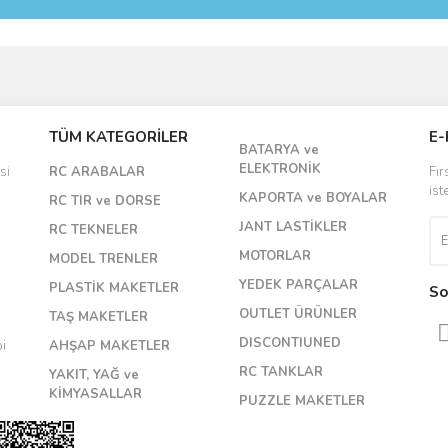
Bu ürüne ilk yorumu siz yapın!
TÜM KATEGORİLER
E-
Yorum Yaz
BATARYA ve
ELEKTRONİK
si
RC ARABALAR
Fır
ist
KAPORTA ve BOYALAR
RC TIR ve DORSE
JANT LASTİKLER
RC TEKNELER
MOTORLAR
MODEL TRENLER
YEDEK PARÇALAR
PLASTİK MAKETLER
So
OUTLET ÜRÜNLER
TAŞ MAKETLER
DISCONTIUNED
bi
AHŞAP MAKETLER
RC TANKLAR
YAKIT, YAĞ ve
KİMYASALLAR
PUZZLE MAKETLER