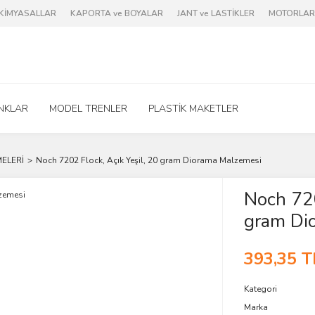
e KİMYASALLAR
KAPORTA ve BOYALAR
JANT ve LASTİKLER
MOTORLAR 
NKLAR
MODEL TRENLER
PLASTİK MAKETLER
ELERİ
Noch 7202 Flock, Açık Yeşil, 20 gram Diorama Malzemesi
Noch 720
gram Di
393,35 T
Kategori
Marka