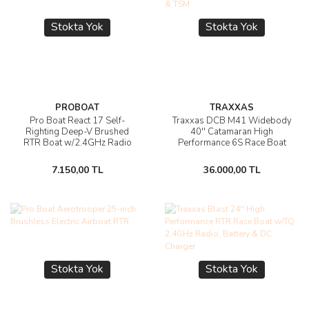
Stokta Yok
Stokta Yok
PROBOAT
TRAXXAS
Pro Boat React 17 Self-
Traxxas DCB M41 Widebody
Righting Deep-V Brushed
40'' Catamaran High
RTR Boat w/2.4GHz Radio
Performance 6S Race Boat
w/TQi 2.4Ghz Radio & TSM
7.150,00 TL
36.000,00 TL
Stokta Yok
Stokta Yok