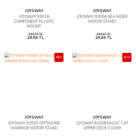
AĞAÇ ve ÇALILAR
JOYSWAY
JOYSWAY
JOYSWAY 93018
JOYSWAY 93006 SEA RİDER
COMPONENT PLASTİC
MOTOR STAND
YÜZEY KAPLAMA MALZEMELERİ
MOUNT
322,71 TL
244,47 TL
ELEKTRONİK EKİPMAN ve YEDEK
24,04 TL
24,04 TL
PARÇALAR
TEKNİK KİTAP ve KATALOGLAR
%90
%76
JOYSWAY
JOYSWAY
JOYSWAY 93005 OFFSHORE
JOYSWAY 81008 MAGIC CAT
WARRİOR MOTOR STAND
UPPER DECK COVER