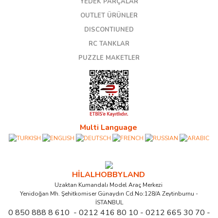
YEDEK PARÇALAR
OUTLET ÜRÜNLER
DISCONTIUNED
RC TANKLAR
PUZZLE MAKETLER
Multi Language
HİLALHOBBYLAND
Uzaktan Kumandalı Model Araç Merkezi
Yenidoğan Mh. Şehitkomiser Günaydın Cd.No:128/A Zeytinburnu -
İSTANBUL
0 850 888 8 610 - 0212 416 80 10 - 0212 665 30 70 -