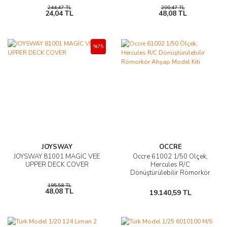
244,47 TL
200,47 TL
24,04 TL
48,08 TL
%75
JOYSWAY
OCCRE
JOYSWAY 81001 MAGİC VEE
Occre 61002 1/50 Ölçek,
UPPER DECK COVER
Hercules R/C
Dönüştürülebilir Römorkör
Ahşap Model Kiti
195,58 TL
48,08 TL
19.140,59 TL