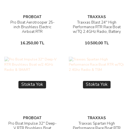
PROBOAT
TRAXXAS
Pro Boat Aerotrooper 25-
Traxxas Blast 24'' High
inch Brushless Electric
Performance RTR Race Boat
Airboat RTR
w/TQ 2.4GHz Radio, Battery
& DC Charger
16.250,00 TL
10.500,00 TL
Stokta Yok
Stokta Yok
PROBOAT
TRAXXAS
Pro Boat Impulse 32'' Deep-
Traxxas Spartan High
V RTR Brushless Boat
Performance Race Boat RTR