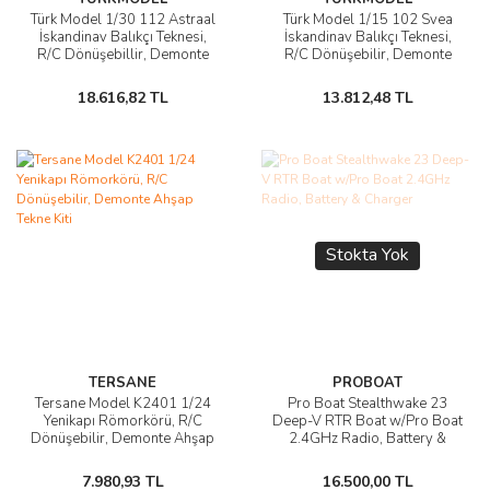
Türk Model 1/30 112 Astraal
Türk Model 1/15 102 Svea
İskandinav Balıkçı Teknesi,
İskandinav Balıkçı Teknesi,
R/C Dönüşebillir, Demonte
R/C Dönüşebilir, Demonte
Ahşap Maketi
Ahşap Maketi
18.616,82 TL
13.812,48 TL
Stokta Yok
TERSANE
PROBOAT
Tersane Model K2401 1/24
Pro Boat Stealthwake 23
Yenikapı Römorkörü, R/C
Deep-V RTR Boat w/Pro Boat
Dönüşebilir, Demonte Ahşap
2.4GHz Radio, Battery &
Tekne Kiti
Charger
7.980,93 TL
16.500,00 TL