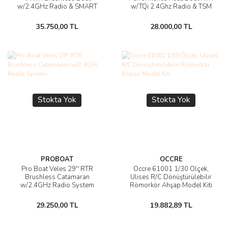
w/2.4GHz Radio & SMART
w/TQi 2.4Ghz Radio & TSM
35.750,00 TL
28.000,00 TL
Stokta Yok
Stokta Yok
PROBOAT
OCCRE
Pro Boat Veles 29'' RTR
Occre 61001 1/30 Ölçek,
Brushless Catamaran
Ulises R/C Dönüştürülebilir
w/2.4GHz Radio System
Römorkör Ahşap Model Kiti
29.250,00 TL
19.882,89 TL