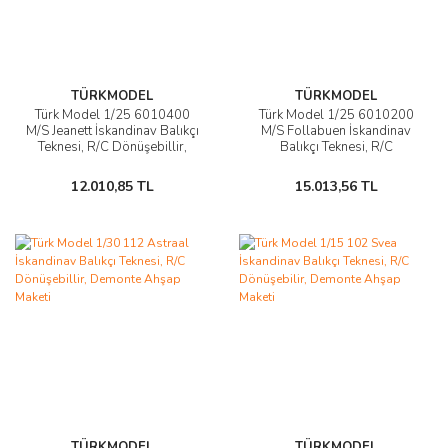
TÜRKMODEL
TÜRKMODEL
Türk Model 1/25 6010400
Türk Model 1/25 6010200
M/S Jeanett İskandinav Balıkçı
M/S Follabuen İskandinav
Teknesi, R/C Dönüşebillir,
Balıkçı Teknesi, R/C
Demonte Ahşap Maketi
Dönüşebilir, Demonte Ahşap
Maketi
12.010,85 TL
15.013,56 TL
TÜRKMODEL
TÜRKMODEL