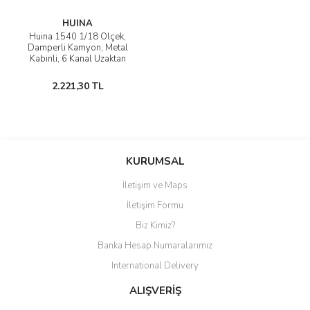
HUINA
Huina 1540 1/18 Ölçek,
Damperli Kamyon, Metal
Kabinli, 6 Kanal Uzaktan
Kumandalı İş Makinası
2.221,30 TL
KURUMSAL
İletişim ve Maps
İletişim Formu
Biz Kimiz?
Banka Hesap Numaralarımız
International Delivery
ALIŞVERİŞ