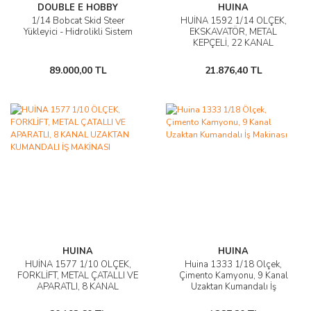
DOUBLE E HOBBY
HUINA
1/14 Bobcat Skid Steer
HUİNA 1592 1/14 ÖLÇEK,
Yükleyici - Hidrolikli Sistem
EKSKAVATÖR, METAL
KEPÇELİ, 22 KANAL
UZAKTAN KUMANDALI İŞ
MAKİNASI
89.000,00 TL
21.876,40 TL
HUINA
HUINA
HUİNA 1577 1/10 ÖLÇEK,
Huina 1333 1/18 Ölçek,
FORKLİFT, METAL ÇATALLI VE
Çimento Kamyonu, 9 Kanal
APARATLI, 8 KANAL
Uzaktan Kumandalı İş
UZAKTAN KUMANDALI İŞ
Makinası
MAKİNASI