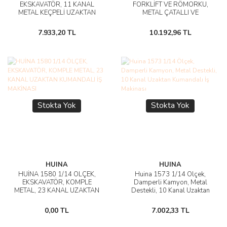
EKSKAVATÖR, 11 KANAL
FORKLİFT VE RÖMORKU,
METAL KEÇPELİ UZAKTAN
METAL ÇATALLI VE
KUMANDALI İŞ MAKİNASI
APARATLI, 8 KANAL
UZAKTAN KUMANDALI İŞ
7.933,20 TL
10.192,96 TL
MAKİNASI
Stokta Yok
Stokta Yok
HUINA
HUINA
HUİNA 1580 1/14 ÖLÇEK,
Huina 1573 1/14 Ölçek,
EKSKAVATÖR, KOMPLE
Damperli Kamyon, Metal
METAL, 23 KANAL UZAKTAN
Destekli, 10 Kanal Uzaktan
KUMANDALI İŞ MAKİNASI
Kumandalı İş Makinası
0,00 TL
7.002,33 TL