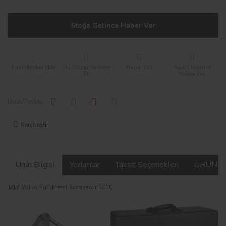
Stoğa Gelince Haber Ver
Bu Ürünü Tavsiye
Yorum Yaz
Fiyat Düşünce
Et
Haber Ver
Ürün Paylaş :
Karşılaştır
Ürün Bilgisi
Yorumlar
Taksit Seçenekleri
ÜRÜN V
1/14 Volvo Full Metal Excavator E010