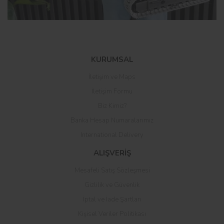
Bu ürüne ilk yorumu siz yapın!
KURUMSAL
İletişim ve Maps
Yorum Yaz
İletişim Formu
Biz Kimiz?
Banka Hesap Numaralarımız
International Delivery
ALIŞVERİŞ
Mesafeli Satış Sözleşmesi
Gizlilik ve Güvenlik
İptal ve İade Şartları
Kişisel Veriler Politikası