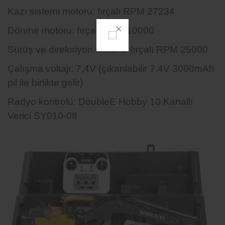
Kazı sistemi motoru: fırçalı RPM 27234
Dönme motoru: fırçalı RPM 10000
Sürüş ve direksiyon motoru: fırçalı RPM 25000
Çalışma voltajı: 7,4V (çıkarılabilir 7,4V 3000mAh
pil ile birlikte gelir)
Radyo kontrolü: DoubleE Hobby 10 Kanallı
Verici SY010-08