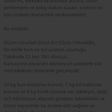
Volvo RC elektrikli ekskavatör (E010), üstün
performans ve kolay bakım sunan, sınıfının en
iyisi uzaktan kumandalı ekskavatördür.
Bu modelin,
(61cm Uzunluk*20cm En*22cm Yükseklik),
56 cm'lik bom ve kol uzatma uzunluğu,
Dakikada 11 kez 360 dönüşü,
Korozyona dayanıklı alüminyum paletlerle (40
mm) etkileyici derecede gerçekçidir.
10 kg bom kaldırma kuvveti, 7 kg kol kaldırma
kuvveti ve 5 kg kürek kuvveti var; etkileyici, değil
mi? Alüminyum alaşımlı gövdesi, tekerlekleri ve
bomu sayesinde bu ekskavatör sağlam ve