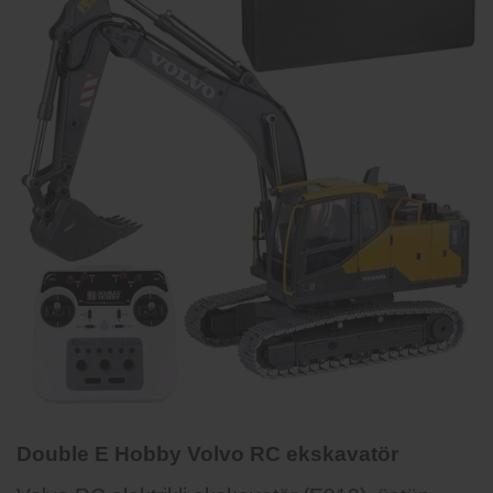
Double E Hobby Volvo RC ekskavatör