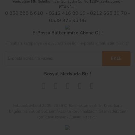
Yenidoğan Mh. Şehitkomiser Günaydın Cd.No:128/A Zeytinburnu -
İSTANBUL
0 850 888 8 610 - 0212 416 80 10 - 0212 665 30 70 -
0539 975 93 58
E-Posta Bültenimize Abone Ol !
Fırsatları, kampanya ve duyuruları ile ilgili e-posta almak ister misiniz?
EKLE
Sosyal Medyada Biz !
Hilalhobbyland 2005-2026 © Tüm hakları saklıdır. Kredi kartı
bilgileriniz 256bit SSL sertifikası ile korunmaktadır. Sitemizdeki tüm
içeriklerin izinsiz kullanımı yasaktır.