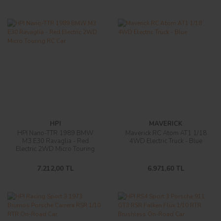
HPI
MAVERICK
HPI Nano-TTR 1989 BMW
Maverick RC Atom AT1 1/18
M3 E30 Ravaglia - Red
4WD Electric Truck - Blue
Electric 2WD Micro Touring
RC Car
7.212,00 TL
6.971,60 TL