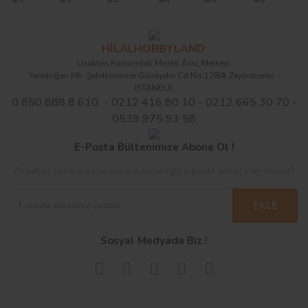
Yeni
Yeni
%93
%71
HİLALHOBBYLAND
Uzaktan Kumandalı Model Araç Merkezi
Yenidoğan Mh. Şehitkomiser Günaydın Cd.No:128/A Zeytinburnu -
Stokta Yok
Stokta Yok
İSTANBUL
0 850 888 8 610 - 0212 416 80 10 - 0212 665 30 70 -
0539 975 93 58
E-Posta Bültenimize Abone Ol !
TRAXXAS
HPI
TRAXXAS
HPI
Fırsatları, kampanya ve duyuruları ile ilgili e-posta almak ister misiniz?
Traxxas TRX-4 Sport 1/10
UPPER CHASSIS 6061
Traxxas TRX-4MT 1/18 4WD
MAIN CHASSIS 2.5mm
Scale Trail Rock Crawler
TROPHY SERIES
RTR Micro Monster Truck
(SAVAGE X/GRAY/LEFT)
w/XL-5 HV ESC & TQ 2.4GHz
(ALUMINUM)
w/1979 Ford F-150 Body
EKLE
Radi
w/TQ 2.4GHz Radio
701,74 TL
2.504,20 TL
48,08 TL
721,20 TL
28.500,00 TL
14.000,00 TL
Sosyal Medyada Biz !
Yeni
Yeni
%92
%86