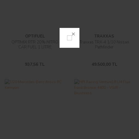
OPTIFUEL
TRAXXAS
OPTIMIX RTR 20% NITRO
Traxxas TRX-4 1/10 Nissan
CAR FUEL 1 LITRE
Pathfinder
937,56 TL
49.500,00 TL