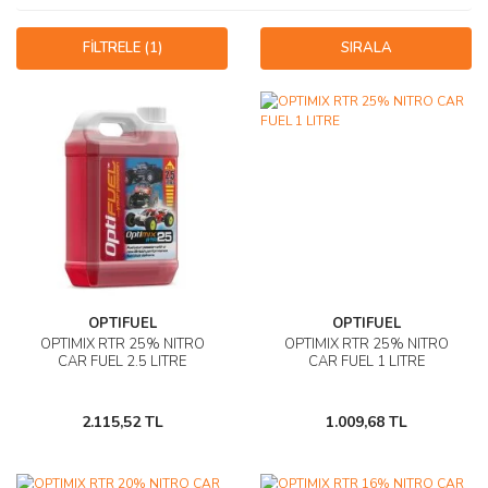
AĞAÇ ve ÇALILAR
FİLTRELE
(1)
SIRALA
YÜZEY KAPLAMA MALZEMELERİ
ELEKTRONİK EKİPMAN ve YEDEK
PARÇALAR
TEKNİK KİTAP ve KATALOGLAR
OPTIFUEL
OPTIFUEL
OPTIMIX RTR 25% NITRO
OPTIMIX RTR 25% NITRO
CAR FUEL 2.5 LITRE
CAR FUEL 1 LITRE
2.115,52 TL
1.009,68 TL