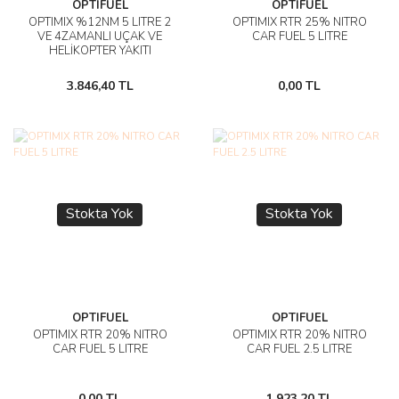
OPTIFUEL
OPTIFUEL
OPTIMIX %12NM 5 LITRE 2
OPTIMIX RTR 25% NITRO
VE 4ZAMANLI UÇAK VE
CAR FUEL 5 LITRE
HELİKOPTER YAKITI
3.846,40 TL
0,00 TL
Stokta Yok
Stokta Yok
OPTIFUEL
OPTIFUEL
OPTIMIX RTR 20% NITRO
OPTIMIX RTR 20% NITRO
CAR FUEL 5 LITRE
CAR FUEL 2.5 LITRE
0,00 TL
1.923,20 TL