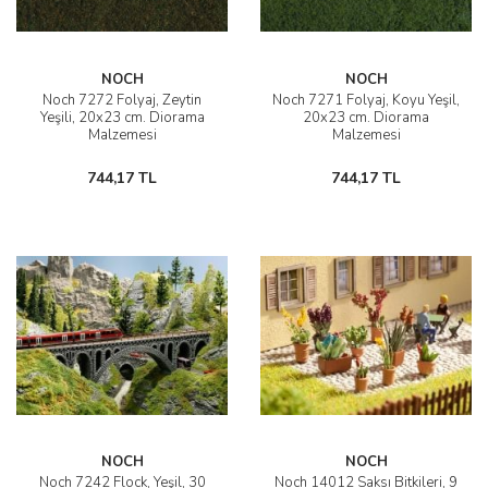
AĞAÇ ve ÇALILAR
NOCH
NOCH
YÜZEY KAPLAMA MALZEMELERİ
Noch 7272 Folyaj, Zeytin
Noch 7271 Folyaj, Koyu Yeşil,
Yeşili, 20x23 cm. Diorama
20x23 cm. Diorama
ELEKTRONİK EKİPMAN ve YEDEK
Malzemesi
Malzemesi
PARÇALAR
744,17 TL
744,17 TL
TEKNİK KİTAP ve KATALOGLAR
NOCH
NOCH
Noch 7242 Flock, Yeşil, 30
Noch 14012 Saksı Bitkileri, 9