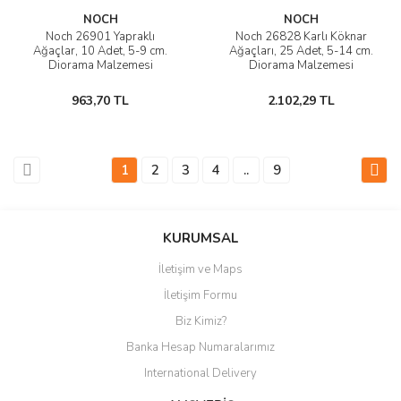
NOCH
NOCH
Noch 26901 Yapraklı
Noch 26828 Karlı Köknar
Ağaçlar, 10 Adet, 5-9 cm.
Ağaçları, 25 Adet, 5-14 cm.
Diorama Malzemesi
Diorama Malzemesi
963,70 TL
2.102,29 TL
1
2
3
4
..
9
KURUMSAL
İletişim ve Maps
İletişim Formu
Biz Kimiz?
Banka Hesap Numaralarımız
International Delivery