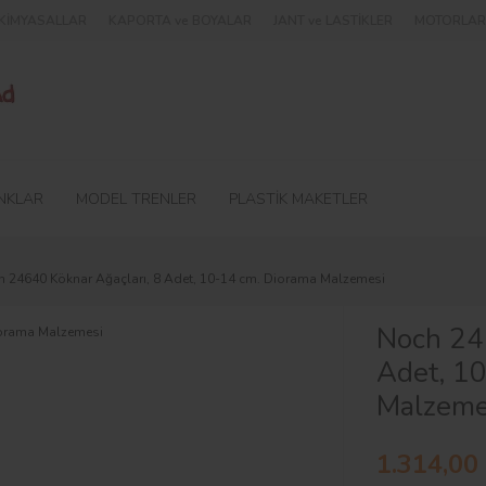
e KİMYASALLAR
KAPORTA ve BOYALAR
JANT ve LASTİKLER
MOTORLAR 
NKLAR
MODEL TRENLER
PLASTİK MAKETLER
 24640 Köknar Ağaçları, 8 Adet, 10-14 cm. Diorama Malzemesi
Noch 246
Adet, 1
Malzeme
1.314,00