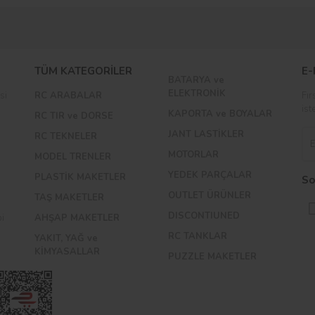
Bu ürüne ilk yorumu siz yapın!
TÜM KATEGORİLER
E-
BATARYA ve
Yorum Yaz
ELEKTRONİK
si
RC ARABALAR
Fır
ist
KAPORTA ve BOYALAR
RC TIR ve DORSE
JANT LASTİKLER
RC TEKNELER
MOTORLAR
MODEL TRENLER
YEDEK PARÇALAR
PLASTİK MAKETLER
So
OUTLET ÜRÜNLER
TAŞ MAKETLER
DISCONTIUNED
bi
AHŞAP MAKETLER
RC TANKLAR
YAKIT, YAĞ ve
KİMYASALLAR
PUZZLE MAKETLER