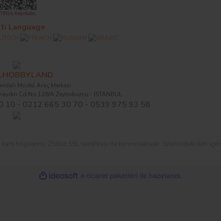
ti Language
ALHOBBYLAND
ndalı Model Araç Merkezi
naydın Cd.No:128/A Zeytinburnu - İSTANBUL
0 10 - 0212 665 30 70 - 0539 975 93 58
ı bilgileriniz 256bit SSL sertifikası ile korunmaktadır. Sitemizdeki tüm içerikl
ile
ideasoft
e-
hazırlandı.
ticaret
paketleri