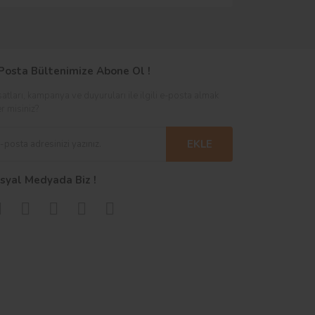
Posta Bültenimize Abone Ol !
satları, kampanya ve duyuruları ile ilgili e-posta almak
er misiniz?
EKLE
syal Medyada Biz !