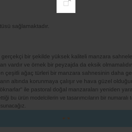
tüsü sağlamaktadır.
gerçekçi bir şekilde yüksek kaliteli manzara sahnele
n vardır ve örnek bir peyzajda da eksik olmamalıdır.
n çeşitli ağaç türleri bir manzara sahnesinin daha g
rın altında korunmaya çalışır ve hava güzel olduğund
öknarlar" ile pastoral doğal manzaraları yeniden yaratı
iği bu ürün modelcilerin ve tasarımcıların bir numaralı 
 sunacağız.
☛ ☚