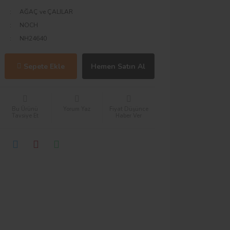
AĞAÇ ve ÇALILAR
NOCH
NH24640
Sepete Ekle
Hemen Satın Al
Bu Ürünü
Yorum Yaz
Fiyat Düşünce
Tavsiye Et
Haber Ver