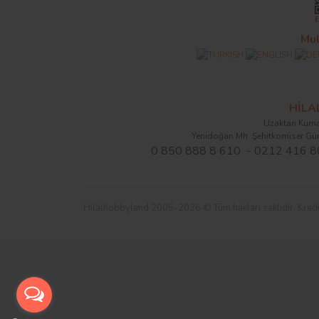
Mul
HİL
Uzaktan Kuma
Yenidoğan Mh. Şehitkomiser Gü
0 850 888 8 610 - 0212 416 8
Hilalhobbyland 2005-2026 © Tüm hakları saklıdır. Kredi kart