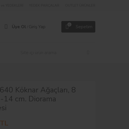
ve YEDEKLERİ
YEDEK PARÇALAR
OUTLET ÜRÜNLER
0
Üye Ol
Giriş Yap
Sepetim
/
40 Köknar Ağaçları, 8
0-14 cm. Diorama
si
 TL