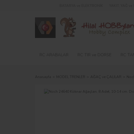
BATARYA ve ELEKTRONİK
YAKIT, YAĞ v
RC ARABALAR
RC TIR ve DORSE
RC TA
Anasayfa
MODEL TRENLER
AĞAÇ ve ÇALILAR
Noch