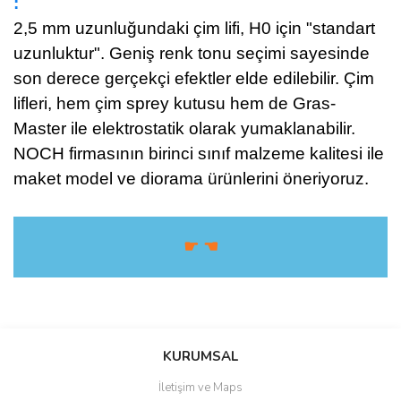
:
2,5 mm uzunluğundaki çim lifi, H0 için "standart
uzunluktur". Geniş renk tonu seçimi sayesinde
son derece gerçekçi efektler elde edilebilir. Çim
lifleri, hem çim sprey kutusu hem de Gras-
Master ile elektrostatik olarak yumaklanabilir.
NOCH firmasının birinci sınıf malzeme kalitesi ile
maket model ve diorama ürünlerini öneriyoruz.
☛ ☚
Bu ürüne ilk yorumu siz yapın!
KURUMSAL
İletişim ve Maps
Yorum Yaz