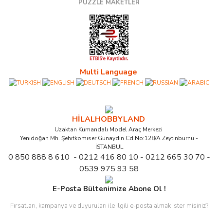
PUZZLE MAKETLER
Multi Language
HİLALHOBBYLAND
Uzaktan Kumandalı Model Araç Merkezi
Yenidoğan Mh. Şehitkomiser Günaydın Cd.No:128/A Zeytinburnu -
İSTANBUL
0 850 888 8 610 - 0212 416 80 10 - 0212 665 30 70 -
0539 975 93 58
E-Posta Bültenimize Abone Ol !
Fırsatları, kampanya ve duyuruları ile ilgili e-posta almak ister misiniz?