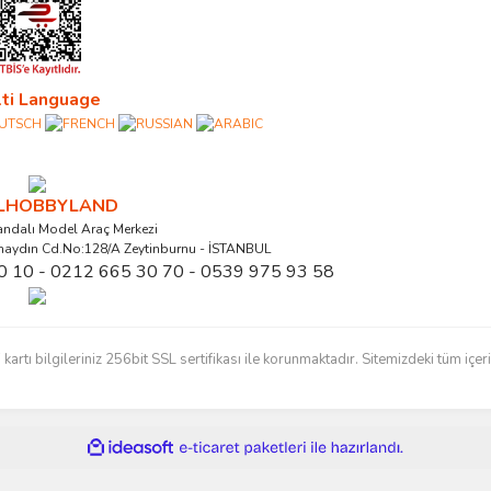
ti Language
ALHOBBYLAND
ndalı Model Araç Merkezi
naydın Cd.No:128/A Zeytinburnu - İSTANBUL
0 10 - 0212 665 30 70 - 0539 975 93 58
ı bilgileriniz 256bit SSL sertifikası ile korunmaktadır. Sitemizdeki tüm içerikl
ile
ideasoft
e-
hazırlandı.
ticaret
paketleri