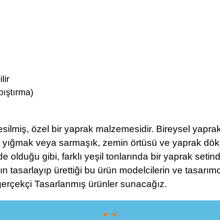
lir
pıştırma)
lmiş, özel bir yaprak malzemesidir. Bireysel yaprakl
ları yığmak veya sarmaşık, zemin örtüsü ve yaprak dö
de olduğu gibi, farklı yeşil tonlarında bir yaprak seti
asarlayıp ürettiği bu ürün modelcilerin ve tasarımcı
erçekçi Tasarlanmış ürünler sunacağız.
☛ ☚