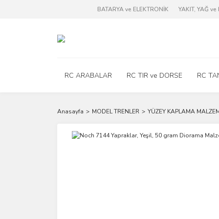
BATARYA ve ELEKTRONİK
YAKIT, YAĞ v
RC ARABALAR
RC TIR ve DORSE
RC TA
Anasayfa
MODEL TRENLER
YÜZEY KAPLAMA MALZEM