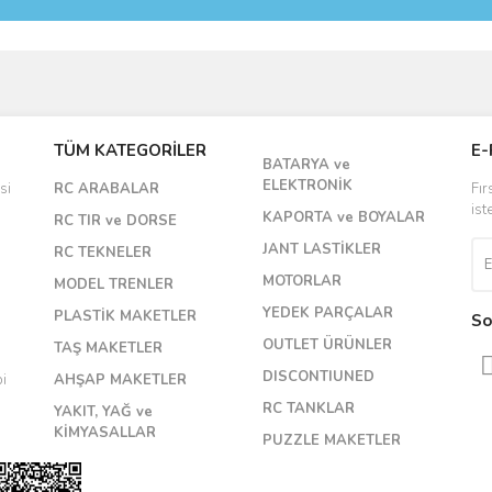
Bu ürüne ilk yorumu siz yapın!
TÜM KATEGORİLER
E-
Yorum Yaz
BATARYA ve
ELEKTRONİK
si
RC ARABALAR
Fır
ist
KAPORTA ve BOYALAR
RC TIR ve DORSE
JANT LASTİKLER
RC TEKNELER
MOTORLAR
MODEL TRENLER
YEDEK PARÇALAR
PLASTİK MAKETLER
So
OUTLET ÜRÜNLER
TAŞ MAKETLER
DISCONTIUNED
bi
AHŞAP MAKETLER
RC TANKLAR
YAKIT, YAĞ ve
KİMYASALLAR
PUZZLE MAKETLER