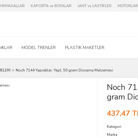
e KİMYASALLAR
KAPORTA ve BOYALAR
JANT ve LASTİKLER
MOTORLAR 
NKLAR
MODEL TRENLER
PLASTİK MAKETLER
ELERİ
Noch 7144 Yapraklar, Yeşil, 50 gram Diorama Malzemesi
Noch 714
gram Di
437,47 T
Kategori
Marka