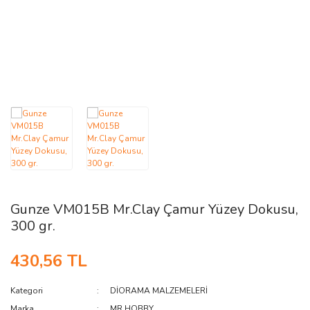
AĞAÇ ve ÇALILAR
YÜZEY KAPLAMA MALZEMELERİ
ELEKTRONİK EKİPMAN ve YEDEK
PARÇALAR
TEKNİK KİTAP ve KATALOGLAR
Gunze VM015B Mr.Clay Çamur Yüzey Dokusu,
300 gr.
430,56 TL
Kategori
DİORAMA MALZEMELERİ
Marka
MR.HOBBY