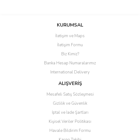
Bu ürüne ilk yorumu siz yapın!
KURUMSAL
İletişim ve Maps
Yorum Yaz
İletişim Formu
Biz Kimiz?
Banka Hesap Numaralarımız
International Delivery
ALIŞVERİŞ
Mesafeli Satış Sözleşmesi
Gizlilik ve Güvenlik
İptal ve İade Şartları
Kişisel Veriler Politikası
Havale Bildirim Formu
Kargo Takibi