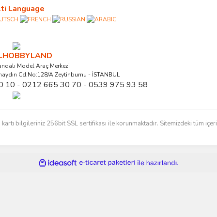
ti Language
ALHOBBYLAND
ndalı Model Araç Merkezi
naydın Cd.No:128/A Zeytinburnu - İSTANBUL
0 10 - 0212 665 30 70 - 0539 975 93 58
ı bilgileriniz 256bit SSL sertifikası ile korunmaktadır. Sitemizdeki tüm içerikl
ile
ideasoft
e-
hazırlandı.
ticaret
paketleri