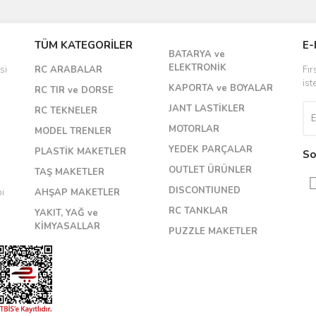
TÜM KATEGORİLER
E-
BATARYA ve
ELEKTRONİK
si
RC ARABALAR
Fır
ist
KAPORTA ve BOYALAR
RC TIR ve DORSE
JANT LASTİKLER
RC TEKNELER
MOTORLAR
MODEL TRENLER
YEDEK PARÇALAR
PLASTİK MAKETLER
So
OUTLET ÜRÜNLER
TAŞ MAKETLER
DISCONTIUNED
bi
AHŞAP MAKETLER
RC TANKLAR
YAKIT, YAĞ ve
KİMYASALLAR
PUZZLE MAKETLER