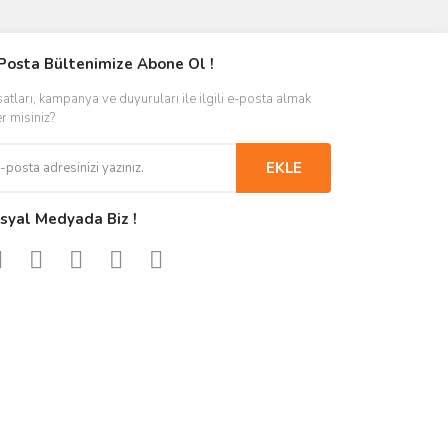
Posta Bültenimize Abone Ol !
satları, kampanya ve duyuruları ile ilgili e-posta almak
er misiniz?
EKLE
syal Medyada Biz !