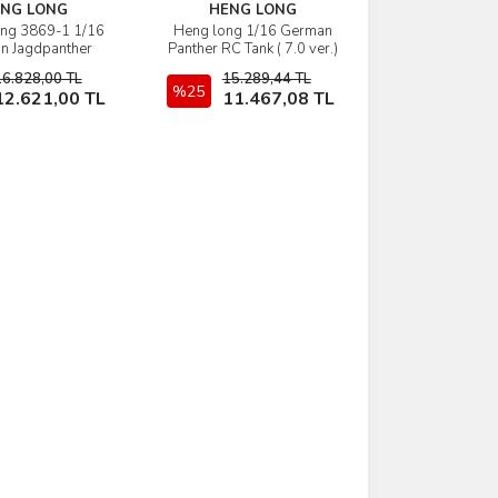
NG LONG
HENG LONG
ng 3869-1 1/16
Heng long 1/16 German
rünü İncele
Ürünü İncele
n Jagdpanther
Panther RC Tank ( 7.0 ver.)
RC Tank (7.0 ver.)
16.828,00 TL
15.289,44 TL
Sepete Ekle
%25
Sepete Ekle
12.621,00 TL
11.467,08 TL