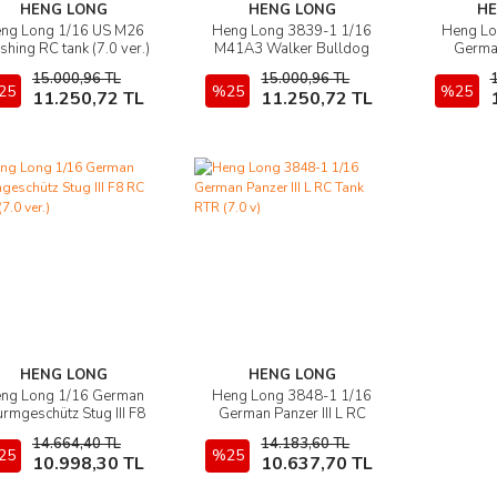
HENG LONG
HENG LONG
HE
ng Long 1/16 US M26
Heng Long 3839-1 1/16
Heng Lo
Ürünü İncele
Ürünü İncele
Ü
shing RC tank (7.0 ver.)
M41A3 Walker Bulldog
Germa
RC Tank (7.0 ver.)
Antitank 
15.000,96 TL
15.000,96 TL
25
Sepete Ekle
%25
Sepete Ekle
%25
11.250,72 TL
11.250,72 TL
HENG LONG
HENG LONG
ng Long 1/16 German
Heng Long 3848-1 1/16
Ürünü İncele
Ürünü İncele
urmgeschütz Stug III F8
German Panzer III L RC
RC Tank (7.0 ver.)
Tank RTR (7.0 v)
14.664,40 TL
14.183,60 TL
25
Sepete Ekle
%25
Sepete Ekle
10.998,30 TL
10.637,70 TL