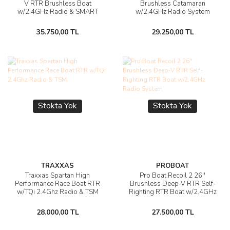
V RTR Brushless Boat
Brushless Catamaran
w/2.4GHz Radio & SMART
w/2.4GHz Radio System
35.750,00 TL
29.250,00 TL
Stokta Yok
Stokta Yok
TRAXXAS
PROBOAT
Traxxas Spartan High
Pro Boat Recoil 2 26''
Performance Race Boat RTR
Brushless Deep-V RTR Self-
w/TQi 2.4Ghz Radio & TSM
Righting RTR Boat w/2.4GHz
Radio System
28.000,00 TL
27.500,00 TL