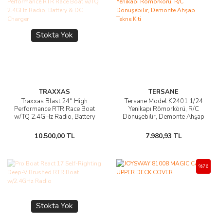
Stokta Yok
TRAXXAS
TERSANE
Traxxas Blast 24'' High
Tersane Model K2401 1/24
Performance RTR Race Boat
Yenikapı Römorkörü, R/C
w/TQ 2.4GHz Radio, Battery
Dönüşebilir, Demonte Ahşap
& DC Charger
Tekne Kiti
10.500,00 TL
7.980,93 TL
%76
Stokta Yok