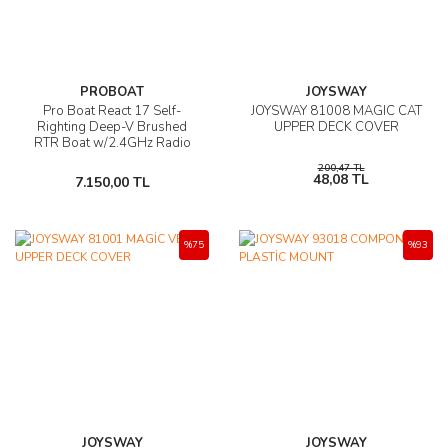
PROBOAT
JOYSWAY
Pro Boat React 17 Self-
JOYSWAY 81008 MAGIC CAT
Righting Deep-V Brushed
UPPER DECK COVER
RTR Boat w/2.4GHz Radio
200,47 TL
48,08 TL
7.150,00 TL
%75
%93
JOYSWAY
JOYSWAY