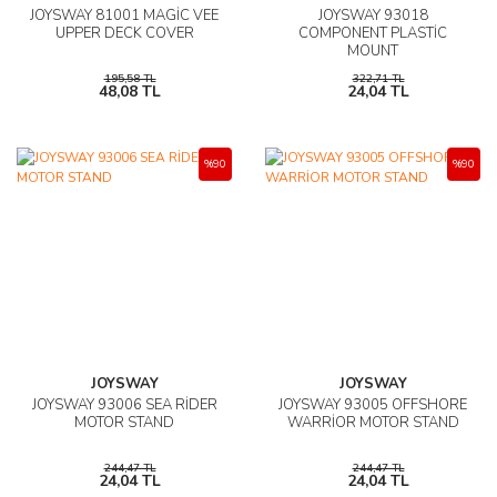
JOYSWAY 81001 MAGİC VEE
JOYSWAY 93018
UPPER DECK COVER
COMPONENT PLASTİC
MOUNT
195,58 TL
322,71 TL
48,08 TL
24,04 TL
%90
%90
JOYSWAY
JOYSWAY
JOYSWAY 93006 SEA RİDER
JOYSWAY 93005 OFFSHORE
MOTOR STAND
WARRİOR MOTOR STAND
244,47 TL
244,47 TL
24,04 TL
24,04 TL