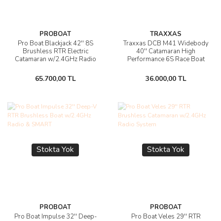
PROBOAT
TRAXXAS
Pro Boat Blackjack 42'' 8S
Traxxas DCB M41 Widebody
Brushless RTR Electric
40'' Catamaran High
Catamaran w/2.4GHz Radio
Performance 6S Race Boat
System
w/TQi 2.4Ghz Radio & TSM
65.700,00 TL
36.000,00 TL
Stokta Yok
Stokta Yok
PROBOAT
PROBOAT
Pro Boat Impulse 32'' Deep-
Pro Boat Veles 29'' RTR