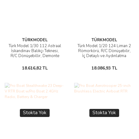
TÜRKMODEL
TÜRKMODEL
Türk Model 1/30 112 Astraal
Türk Model 1/20 124 Liman 2
İskandinav Balıkçı Teknesi,
Römorkörü, R/C Dönüşebilir,
R/C Dönüşebillir, Demonte
İç Detaylı ve Aydınlatma
Ahşap Maketi
Ledli, Demonte Ahşap Maketi
18.616,82 TL
18.086,93 TL
Stokta Yok
Stokta Yok