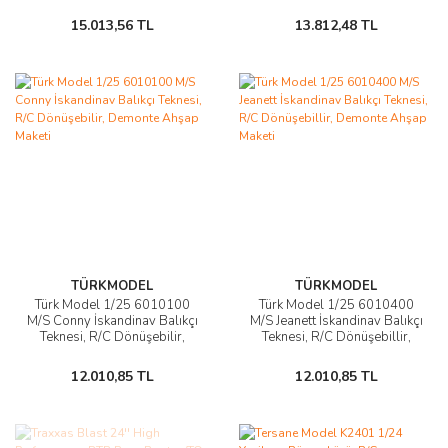
Dönüşebilir, Demonte Ahşap
Ahşap Maketi
Maketi
15.013,56 TL
13.812,48 TL
TÜRKMODEL
TÜRKMODEL
Türk Model 1/25 6010100
Türk Model 1/25 6010400
M/S Conny İskandinav Balıkçı
M/S Jeanett İskandinav Balıkçı
Teknesi, R/C Dönüşebilir,
Teknesi, R/C Dönüşebillir,
Demonte Ahşap Maketi
Demonte Ahşap Maketi
12.010,85 TL
12.010,85 TL