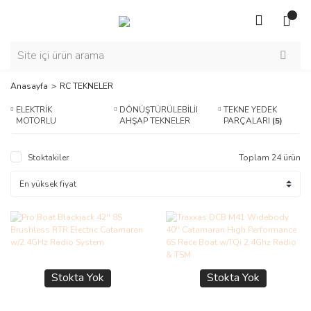
Anasayfa
RC TEKNELER
ELEKTRİK
DÖNÜŞTÜRÜLEBİLİR
TEKNE YEDEK
MOTORLU
AHŞAP TEKNELER
PARÇALARI
(5)
TEKNELER
(10)
(9)
Stoktakiler
Toplam 24 ürün
Stokta Yok
Stokta Yok