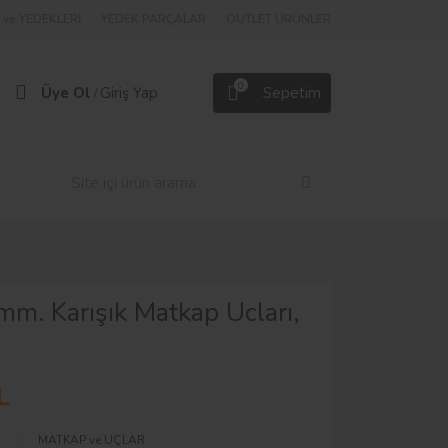
ve YEDEKLERİ
YEDEK PARÇALAR
OUTLET ÜRÜNLER
0
Üye Ol
Giriş Yap
Sepetim
/
mm. Karışık Matkap Ucları,
L
MATKAP ve UÇLAR