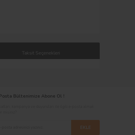
Taksit Seçenekleri
Posta Bültenimize Abone Ol !
satları, kampanya ve duyuruları ile ilgili e-posta almak
er misiniz?
EKLE