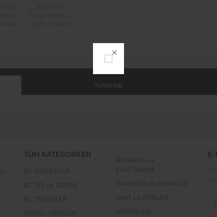
Yorumlar
Bu ürüne ilk yorumu siz yapın!
TÜM KATEGORİLER
E-
BATARYA ve
Yorum Yaz
ELEKTRONİK
si
RC ARABALAR
Fır
ist
KAPORTA ve BOYALAR
RC TIR ve DORSE
JANT LASTİKLER
RC TEKNELER
MOTORLAR
MODEL TRENLER