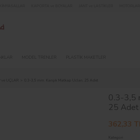
e KİMYASALLAR
KAPORTA ve BOYALAR
JANT ve LASTİKLER
MOTORLAR 
NKLAR
MODEL TRENLER
PLASTİK MAKETLER
 ve UÇLAR
0.3-3,5 mm. Karışık Matkap Ucları, 25 Adet
0.3-3,5 
25 Adet
362,33 T
Kategori