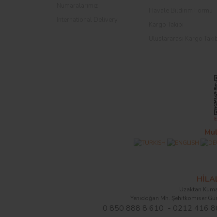
Numaralarımız
Havale Bildirim Formu
International Delivery
Kargo Takibi
Uluslararası Kargo Taki
Mul
HİL
Uzaktan Kuma
Yenidoğan Mh. Şehitkomiser Gü
0 850 888 8 610 - 0212 416 8