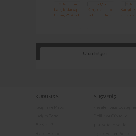
Ürün Bilgisi
KURUMSAL
ALIŞVERİŞ
İletişim ve Maps
Mesafeli Satış Sözleşme
İletişim Formu
Gizlilik ve Güvenlik
Biz Kimiz?
İptal ve İade Şartları
Banka Hesap
Kişisel Veriler Politikası