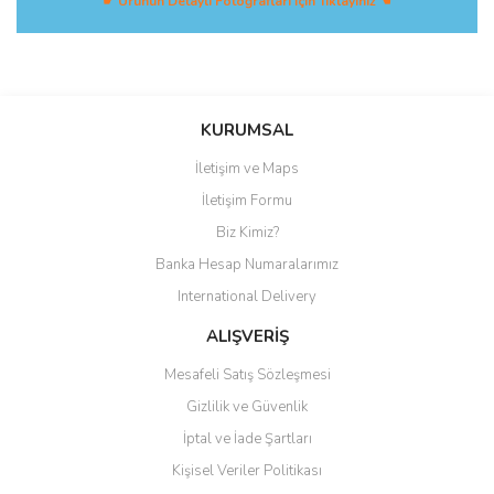
☛ Ürünün Detaylı Fotoğrafları İçin Tıklayınız ☚
Bu ürüne ilk yorumu siz yapın!
KURUMSAL
İletişim ve Maps
Yorum Yaz
İletişim Formu
Biz Kimiz?
Banka Hesap Numaralarımız
International Delivery
ALIŞVERİŞ
Mesafeli Satış Sözleşmesi
Gizlilik ve Güvenlik
İptal ve İade Şartları
Kişisel Veriler Politikası