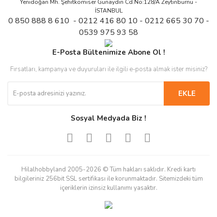
Yenidoğan Mh. Şehitkomiser Günaydın Cd.No:128/A Zeytinburnu -
İSTANBUL
0 850 888 8 610 - 0212 416 80 10 - 0212 665 30 70 -
0539 975 93 58
E-Posta Bültenimize Abone Ol !
Fırsatları, kampanya ve duyuruları ile ilgili e-posta almak ister misiniz?
EKLE
Sosyal Medyada Biz !
Hilalhobbyland 2005-2026 © Tüm hakları saklıdır. Kredi kartı
bilgileriniz 256bit SSL sertifikası ile korunmaktadır. Sitemizdeki tüm
içeriklerin izinsiz kullanımı yasaktır.