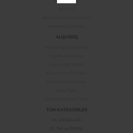
İletişim Formu
Biz Kimiz?
Banka Hesap Numaralarımız
International Delivery
ALIŞVERİŞ
Mesafeli Satış Sözleşmesi
Gizlilik ve Güvenlik
İptal ve İade Şartları
Kişisel Veriler Politikası
Havale Bildirim Formu
Kargo Takibi
Uluslararası Kargo Takibi
TÜM KATEGORİLER
RC ARABALAR
RC TIR ve DORSE