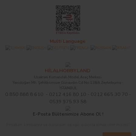
Multi Language
HİLALHOBBYLAND
Uzaktan Kumandalı Model Araç Merkezi
Yenidoğan Mh. Şehitkomiser Günaydın Cd.No:128/A Zeytinburnu -
İSTANBUL
0 850 888 8 610 - 0212 416 80 10 - 0212 665 30 70 -
0539 975 93 58
E-Posta Bültenimize Abone Ol !
Fırsatları, kampanya ve duyuruları ile ilgili e-posta almak ister misiniz?