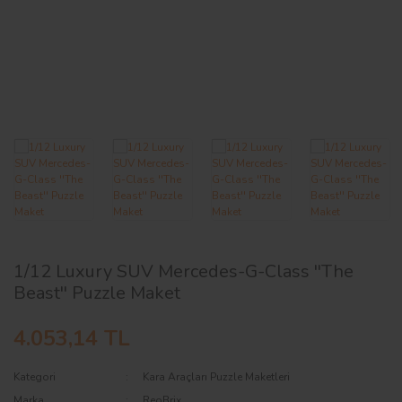
AĞAÇ ve ÇALILAR
YÜZEY KAPLAMA MALZEMELERİ
ELEKTRONİK EKİPMAN ve YEDEK
PARÇALAR
TEKNİK KİTAP ve KATALOGLAR
1/12 Luxury SUV Mercedes-G-Class ''The
Beast'' Puzzle Maket
4.053,14 TL
Kategori
Kara Araçları Puzzle Maketleri
Marka
ReoBrix