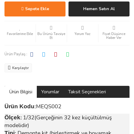
Sepete Ekle
Hemen Satın Al
Bu Ürünü Tavsiye
Yorum Yaz
Fiyat Düşünce
Et
Haber Ver
Ürün Paylaş :
Karşılaştır
Ürün Bilgisi
Yorumlar
Taksit Seçenekleri
MEQS002
Ürün Kodu
:
1/32(Gerçeğinin 32 kez küçültülmüş
Ölçek
:
modelidir)
Demonte kit (birleştirmek ve boyamak
Tipi
: