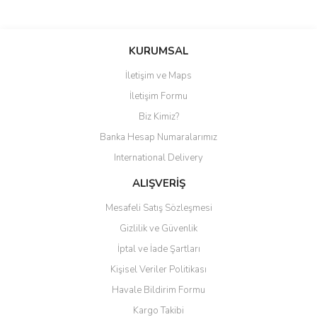
Bu ürüne ilk yorumu siz yapın!
KURUMSAL
İletişim ve Maps
Yorum Yaz
İletişim Formu
Biz Kimiz?
Banka Hesap Numaralarımız
International Delivery
ALIŞVERİŞ
Mesafeli Satış Sözleşmesi
Gizlilik ve Güvenlik
İptal ve İade Şartları
Kişisel Veriler Politikası
Havale Bildirim Formu
Kargo Takibi