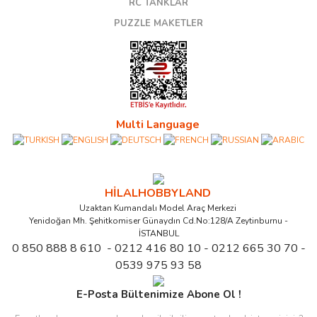
RC TANKLAR
PUZZLE MAKETLER
Multi Language
HİLALHOBBYLAND
Uzaktan Kumandalı Model Araç Merkezi
Yenidoğan Mh. Şehitkomiser Günaydın Cd.No:128/A Zeytinburnu -
İSTANBUL
0 850 888 8 610 - 0212 416 80 10 - 0212 665 30 70 -
0539 975 93 58
E-Posta Bültenimize Abone Ol !