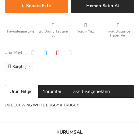
Sepete Ekle
Hemen Satın Al
Bu Ürünü Tavsiye
Yorum Yaz
Fiyat Düşünce
Et
Haber Ver
Ürün Paylaş :
Karşılaştır
Ürün Bilgisi
Yorumlar
Taksit Seçenekleri
1/8 DECK WING WHITE BUGGY & TRUGGY
Bu ürüne ilk yorumu siz yapın!
KURUMSAL