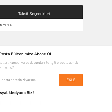
Taksit Seçenekleri
ı vardır.
Posta Bültenimize Abone Ol !
satları, kampanya ve duyuruları ile ilgili e-posta almak
er misiniz?
EKLE
syal Medyada Biz !