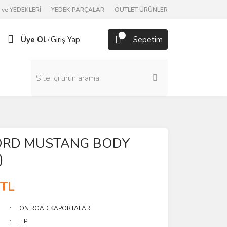
ve YEDEKLERİ
YEDEK PARÇALAR
OUTLET ÜRÜNLER
Üye Ol
Giriş Yap
Sepetim
/
ORD MUSTANG BODY
)
 TL
ON ROAD KAPORTALAR
HPI