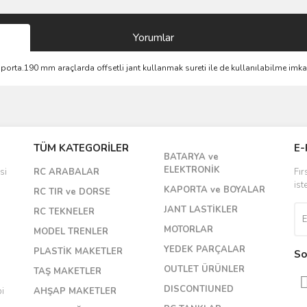
Yorumlar
porta.190 mm araçlarda offsetli jant kullanmak sureti ile de kullanılabilme imkan
Bu ürüne ilk yorumu siz yapın!
TÜM KATEGORİLER
E-
BATARYA ve
Yorum Yaz
ELEKTRONİK
si
RC ARABALAR
Fır
ist
KAPORTA ve BOYALAR
RC TIR ve DORSE
JANT LASTİKLER
RC TEKNELER
MOTORLAR
MODEL TRENLER
YEDEK PARÇALAR
PLASTİK MAKETLER
So
OUTLET ÜRÜNLER
TAŞ MAKETLER
DISCONTIUNED
bi
AHŞAP MAKETLER