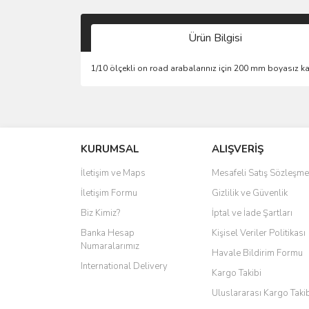
Ürün Bilgisi
1/10 ölçekli on road arabalarınız için 200 mm boyasız ka
KURUMSAL
ALIŞVERİŞ
İletişim ve Maps
Mesafeli Satış Sözleşme
İletişim Formu
Gizlilik ve Güvenlik
Biz Kimiz?
İptal ve İade Şartları
Banka Hesap
Kişisel Veriler Politikası
Numaralarımız
Havale Bildirim Formu
International Delivery
Kargo Takibi
Uluslararası Kargo Taki