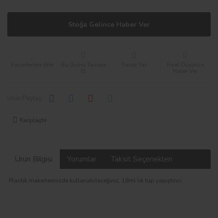
Stoğa Gelince Haber Ver
Bu Ürünü Tavsiye
Yorum Yaz
Fiyat Düşünce
Et
Haber Ver
Ürün Paylaş :
Karşılaştır
Ürün Bilgisi
Yorumlar
Taksit Seçenekleri
Plastik makerlerinizde kullanabileceğiniz, 18ml lik tüp yapıştırıcı.