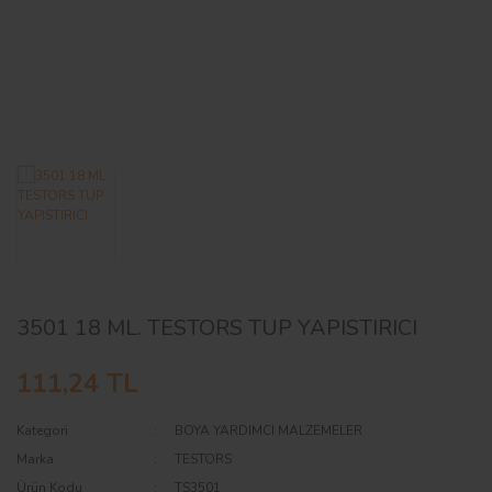
AĞAÇ ve ÇALILAR
YÜZEY KAPLAMA MALZEMELERİ
ELEKTRONİK EKİPMAN ve YEDEK
PARÇALAR
TEKNİK KİTAP ve KATALOGLAR
3501 18 ML. TESTORS TUP YAPISTIRICI
111,24 TL
Kategori
BOYA YARDIMCI MALZEMELER
Marka
TESTORS
Ürün Kodu
TS3501