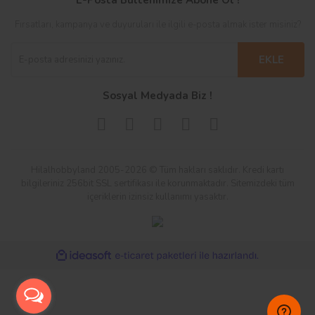
E-Posta Bültenimize Abone Ol !
Fırsatları, kampanya ve duyuruları ile ilgili e-posta almak ister misiniz?
EKLE
Sosyal Medyada Biz !
Hilalhobbyland 2005-2026 © Tüm hakları saklıdır. Kredi kartı
bilgileriniz 256bit SSL sertifikası ile korunmaktadır. Sitemizdeki tüm
içeriklerin izinsiz kullanımı yasaktır.
ile
ideasoft
e-
hazırlandı.
ticaret
paketleri