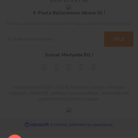
0539 975 93 58
E-Posta Bültenimize Abone Ol !
Fırsatları, kampanya ve duyuruları ile ilgili e-posta almak ister misiniz?
EKLE
Sosyal Medyada Biz !
Hilalhobbyland 2005-2026 © Tüm hakları saklıdır. Kredi kartı
bilgileriniz 256bit SSL sertifikası ile korunmaktadır. Sitemizdeki tüm
içeriklerin izinsiz kullanımı yasaktır.
ile
ideasoft
e-
hazırlandı.
ticaret
paketleri