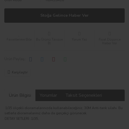
Stoğa Gelince Haber Ver
Bu Ürünü Tavsiye
Yorum Yaz
Fiyat Düşünce
Et
Haber Ver
Ürün Paylaş :
Karşılaştır
Ürün Bilgisi
Yorumlar
Taksit Seçenekleri
1/35 ölçekli dioramalarınızda kullanabileceğiniz, 30M Anti-tank silahı. Bu
setlerle dioramalarınız daha da gerçekçi görünecek.
DETAY SETLERİ
:
1/35,