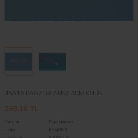
AĞAÇ ve ÇALILAR
YÜZEY KAPLAMA MALZEMELERİ
ELEKTRONİK EKİPMAN ve YEDEK
PARÇALAR
TEKNİK KİTAP ve KATALOGLAR
35A16 PANZERFAUST 30M KLEİN
269,10 TL
Kategori
Diğer Maketler
Marka
RB MODEL
Ürün Kodu
RBM35A16