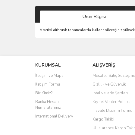
Ürün Bilgisi
V serisi airbrush tabancalarda kullanabileceğiniz yüksek
KURUMSAL
ALIŞVERİŞ
İletişim ve Maps
Mesafeli Satış Sözleşme
İletişim Formu
Gizlilik ve Güvenlik
Biz Kimiz?
İptal ve İade Şartları
Banka Hesap
Kişisel Veriler Politikası
Numaralarımız
Havale Bildirim Formu
International Delivery
Kargo Takibi
Uluslararası Kargo Taki