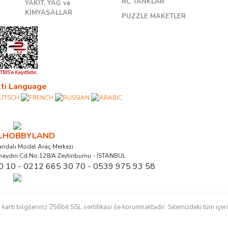
RC TANKLAR
YAKIT, YAĞ ve
KİMYASALLAR
PUZZLE MAKETLER
ti Language
ALHOBBYLAND
ndalı Model Araç Merkezi
naydın Cd.No:128/A Zeytinburnu - İSTANBUL
0 10 - 0212 665 30 70 - 0539 975 93 58
ı bilgileriniz 256bit SSL sertifikası ile korunmaktadır. Sitemizdeki tüm içerikl