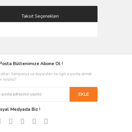
Taksit Seçenekleri
Posta Bültenimize Abone Ol !
satları, kampanya ve duyuruları ile ilgili e-posta almak
er misiniz?
EKLE
syal Medyada Biz !