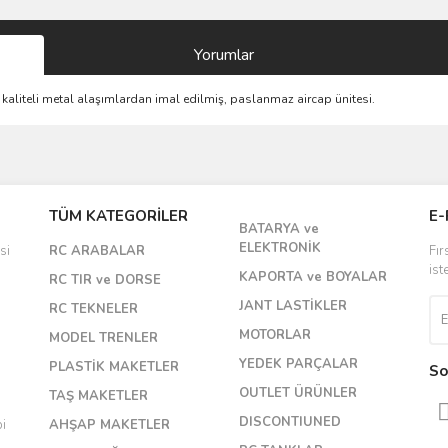
Yorumlar
 kaliteli metal alaşımlardan imal edilmiş, paslanmaz aircap ünitesi.
Bu ürüne ilk yorumu siz yapın!
TÜM KATEGORİLER
E-
BATARYA ve
Yorum Yaz
ELEKTRONİK
si
RC ARABALAR
Fır
ist
KAPORTA ve BOYALAR
RC TIR ve DORSE
JANT LASTİKLER
RC TEKNELER
MOTORLAR
MODEL TRENLER
YEDEK PARÇALAR
PLASTİK MAKETLER
So
OUTLET ÜRÜNLER
TAŞ MAKETLER
DISCONTIUNED
bi
AHŞAP MAKETLER