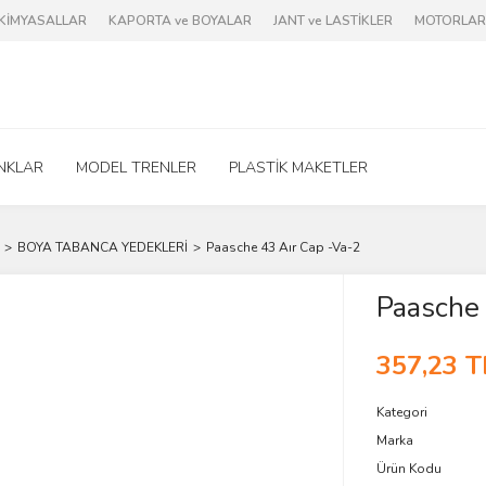
e KİMYASALLAR
KAPORTA ve BOYALAR
JANT ve LASTİKLER
MOTORLAR 
NKLAR
MODEL TRENLER
PLASTİK MAKETLER
BOYA TABANCA YEDEKLERİ
Paasche 43 Aır Cap -Va-2
Paasche 
357,23 T
Kategori
Marka
Ürün Kodu