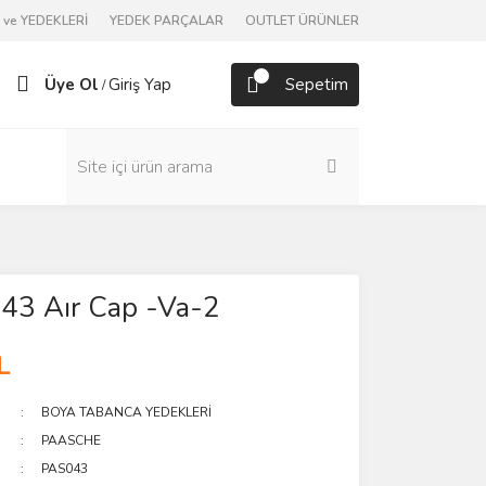
ve YEDEKLERİ
YEDEK PARÇALAR
OUTLET ÜRÜNLER
Üye Ol
Giriş Yap
Sepetim
/
43 Aır Cap -Va-2
L
BOYA TABANCA YEDEKLERİ
PAASCHE
PAS043