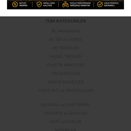
Kargo Takibi
Uluslararası Kargo Takibi
TÜM KATEGORİLER
RC ARABALAR
RC TIR ve DORSE
RC TEKNELER
MODEL TRENLER
PLASTİK MAKETLER
TAŞ MAKETLER
AHŞAP MAKETLER
YAKIT, YAĞ ve KİMYASALLAR
BATARYA ve ELEKTRONİK
KAPORTA ve BOYALAR
JANT LASTİKLER
MOTORLAR