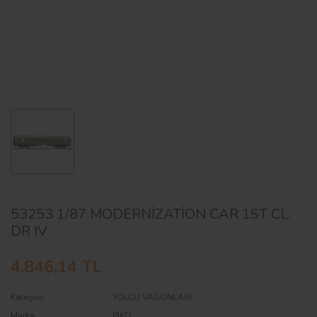
AĞAÇ ve ÇALILAR
YÜZEY KAPLAMA MALZEMELERİ
ELEKTRONİK EKİPMAN ve YEDEK
PARÇALAR
TEKNİK KİTAP ve KATALOGLAR
53253 1/87 MODERNİZATİON CAR 1ST CL.
DR IV
4.846,14 TL
Kategori
YOLCU VAGONLARI
Marka
PİKO