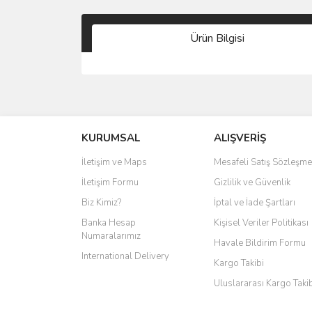
Ürün Bilgisi
KURUMSAL
ALIŞVERİŞ
İletişim ve Maps
Mesafeli Satış Sözleşme
İletişim Formu
Gizlilik ve Güvenlik
Biz Kimiz?
İptal ve İade Şartları
Banka Hesap
Kişisel Veriler Politikası
Numaralarımız
Havale Bildirim Formu
International Delivery
Kargo Takibi
Uluslararası Kargo Taki