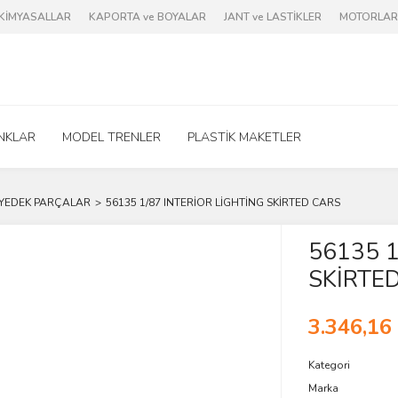
e KİMYASALLAR
KAPORTA ve BOYALAR
JANT ve LASTİKLER
MOTORLAR 
NKLAR
MODEL TRENLER
PLASTİK MAKETLER
 YEDEK PARÇALAR
56135 1/87 INTERİOR LİGHTİNG SKİRTED CARS
56135 1
SKİRTE
3.346,16
Kategori
Marka