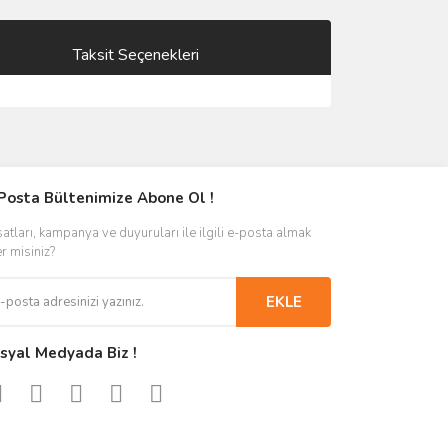
Taksit Seçenekleri
Posta Bültenimize Abone Ol !
satları, kampanya ve duyuruları ile ilgili e-posta almak
er misiniz?
EKLE
syal Medyada Biz !