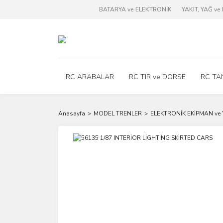
BATARYA ve ELEKTRONİK
YAKIT, YAĞ v
RC ARABALAR
RC TIR ve DORSE
RC TA
Anasayfa
MODEL TRENLER
ELEKTRONİK EKİPMAN ve