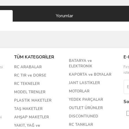
Yorumlar
Bu ürüne ilk yorumu siz yapın!
TÜM KATEGORİLER
E-
BATARYA ve
Yorum Yaz
ELEKTRONİK
si
RC ARABALAR
Fır
ist
KAPORTA ve BOYALAR
RC TIR ve DORSE
JANT LASTİKLER
RC TEKNELER
MOTORLAR
MODEL TRENLER
YEDEK PARÇALAR
PLASTİK MAKETLER
So
OUTLET ÜRÜNLER
TAŞ MAKETLER
DISCONTIUNED
bi
AHŞAP MAKETLER
RC TANKLAR
YAKIT, YAĞ ve