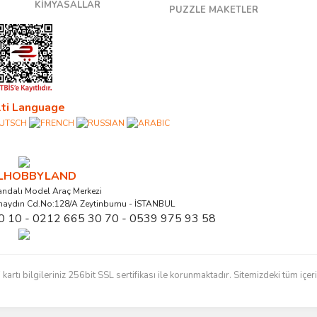
KİMYASALLAR
PUZZLE MAKETLER
ti Language
ALHOBBYLAND
ndalı Model Araç Merkezi
naydın Cd.No:128/A Zeytinburnu - İSTANBUL
0 10 - 0212 665 30 70 - 0539 975 93 58
ı bilgileriniz 256bit SSL sertifikası ile korunmaktadır. Sitemizdeki tüm içerikl