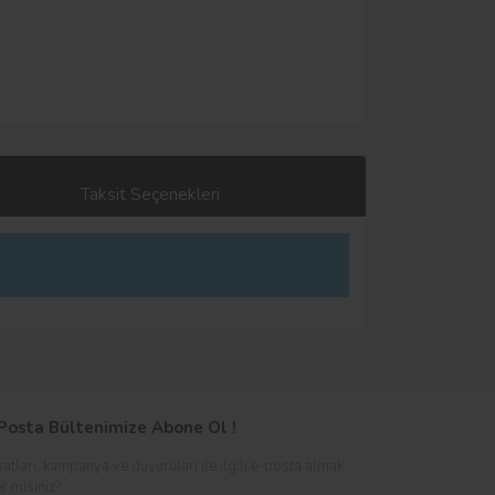
Taksit Seçenekleri
Posta Bültenimize Abone Ol !
satları, kampanya ve duyuruları ile ilgili e-posta almak
er misiniz?