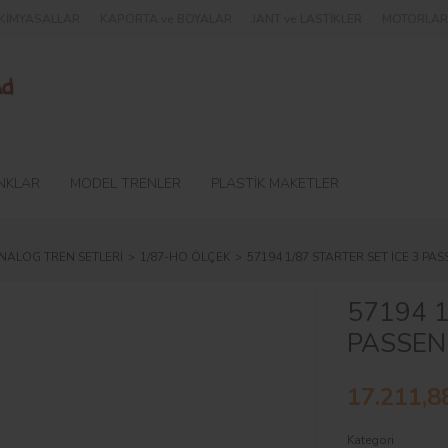
e KİMYASALLAR
KAPORTA ve BOYALAR
JANT ve LASTİKLER
MOTORLAR 
NKLAR
MODEL TRENLER
PLASTİK MAKETLER
NALOG TREN SETLERİ
1/87-HO ÖLÇEK
57194 1/87 STARTER SET ICE 3 PA
57194 1
PASSEN
17.211,8
Kategori