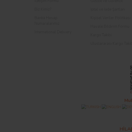
İletişim Formu
Gizlilik ve Güvenlik
Biz Kimiz?
İptal ve İade Şartları
Banka Hesap
Kişisel Veriler Politikası
Numaralarımız
Havale Bildirim Formu
International Delivery
Kargo Takibi
Uluslararası Kargo Taki
Mul
HİL