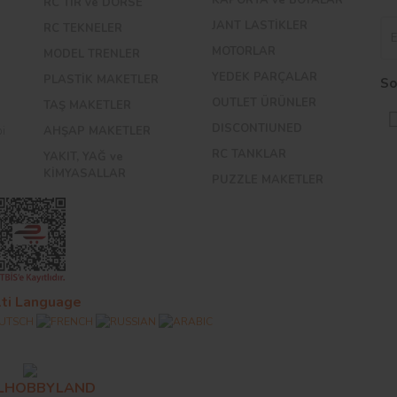
RC TIR ve DORSE
JANT LASTİKLER
RC TEKNELER
MOTORLAR
MODEL TRENLER
YEDEK PARÇALAR
PLASTİK MAKETLER
So
OUTLET ÜRÜNLER
TAŞ MAKETLER
DISCONTIUNED
bi
AHŞAP MAKETLER
RC TANKLAR
YAKIT, YAĞ ve
KİMYASALLAR
PUZZLE MAKETLER
ti Language
ALHOBBYLAND