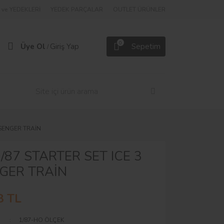
ve YEDEKLERİ
YEDEK PARÇALAR
OUTLET ÜRÜNLER
0
Üye Ol
Giriş Yap
Sepetim
/
SSENGER TRAİN
/87 STARTER SET ICE 3
GER TRAİN
8 TL
1/87-HO ÖLÇEK