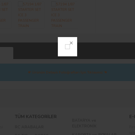
Yorumlar
☛ Ürünün Detaylı Fotoğrafları İçin Tıklayınız ☚
Bu ürüne ilk yorumu siz yapın!
TÜM KATEGORİLER
E-
BATARYA ve
Yorum Yaz
ELEKTRONİK
si
RC ARABALAR
Fır
ist
KAPORTA ve BOYALAR