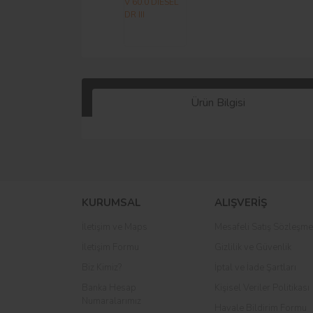
Ürün Bilgisi
KURUMSAL
ALIŞVERİŞ
İletişim ve Maps
Mesafeli Satış Sözleşme
İletişim Formu
Gizlilik ve Güvenlik
Biz Kimiz?
İptal ve İade Şartları
Banka Hesap
Kişisel Veriler Politikası
Numaralarımız
Havale Bildirim Formu