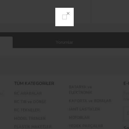
Yorumlar
Bu ürüne ilk yorumu siz yapın!
TÜM KATEGORİLER
E-
BATARYA ve
Yorum Yaz
ELEKTRONİK
si
RC ARABALAR
Fır
ist
KAPORTA ve BOYALAR
RC TIR ve DORSE
JANT LASTİKLER
RC TEKNELER
MOTORLAR
MODEL TRENLER
YEDEK PARÇALAR
PLASTİK MAKETLER
So