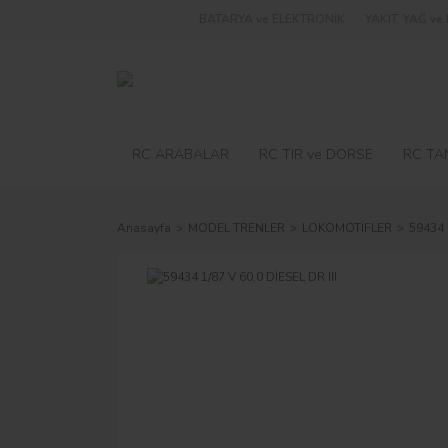
BATARYA ve ELEKTRONİK
YAKIT, YAĞ v
RC ARABALAR
RC TIR ve DORSE
RC TA
Anasayfa
MODEL TRENLER
LOKOMOTİFLER
59434 