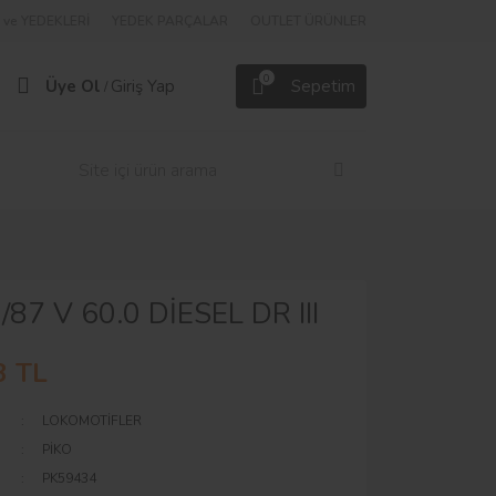
ve YEDEKLERİ
YEDEK PARÇALAR
OUTLET ÜRÜNLER
0
Üye Ol
Giriş Yap
Sepetim
/
87 V 60.0 DİESEL DR III
3 TL
LOKOMOTİFLER
PİKO
PK59434