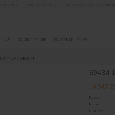
e KİMYASALLAR
KAPORTA ve BOYALAR
JANT ve LASTİKLER
MOTORLAR 
NKLAR
MODEL TRENLER
PLASTİK MAKETLER
1/87 V 60.0 DİESEL DR III
59434 1/
14.343,2
Kategori
Marka
Ürün Kodu