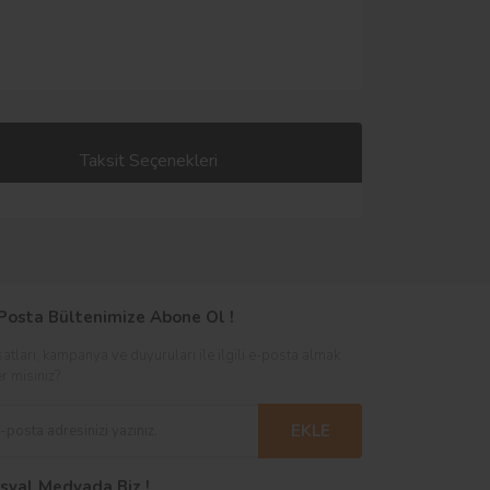
Taksit Seçenekleri
Posta Bültenimize Abone Ol !
satları, kampanya ve duyuruları ile ilgili e-posta almak
er misiniz?
EKLE
syal Medyada Biz !