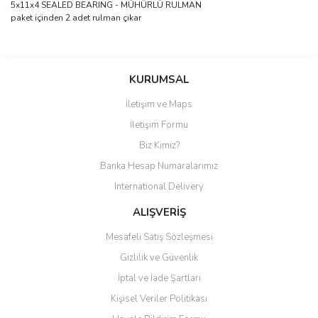
5x11x4 SEALED BEARING - MÜHÜRLÜ RULMAN
paket içinden 2 adet rulman çıkar
Bu ürüne ilk yorumu siz yapın!
KURUMSAL
İletişim ve Maps
Yorum Yaz
İletişim Formu
Biz Kimiz?
Banka Hesap Numaralarımız
International Delivery
ALIŞVERİŞ
Mesafeli Satış Sözleşmesi
Gizlilik ve Güvenlik
İptal ve İade Şartları
Kişisel Veriler Politikası