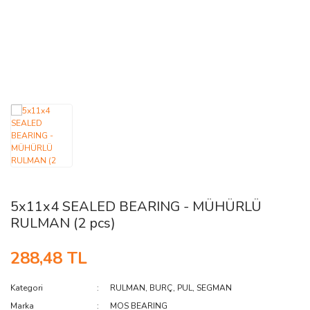
AĞAÇ ve ÇALILAR
YÜZEY KAPLAMA MALZEMELERİ
ELEKTRONİK EKİPMAN ve YEDEK
PARÇALAR
TEKNİK KİTAP ve KATALOGLAR
5x11x4 SEALED BEARING - MÜHÜRLÜ
RULMAN (2 pcs)
288,48 TL
Kategori
RULMAN, BURÇ, PUL, SEGMAN
Marka
MOS BEARING