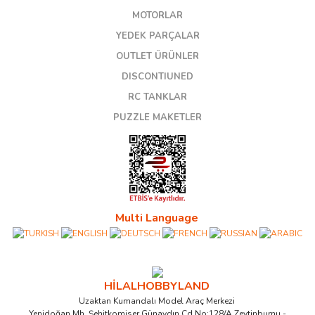
MOTORLAR
YEDEK PARÇALAR
OUTLET ÜRÜNLER
DISCONTIUNED
RC TANKLAR
PUZZLE MAKETLER
Multi Language
HİLALHOBBYLAND
Uzaktan Kumandalı Model Araç Merkezi
Yenidoğan Mh. Şehitkomiser Günaydın Cd.No:128/A Zeytinburnu -