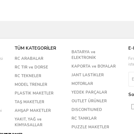
Bu ürüne ilk yorumu siz yapın!
TÜM KATEGORİLER
E-
BATARYA ve
Yorum Yaz
ELEKTRONİK
si
RC ARABALAR
Fır
ist
KAPORTA ve BOYALAR
RC TIR ve DORSE
JANT LASTİKLER
RC TEKNELER
MOTORLAR
MODEL TRENLER
YEDEK PARÇALAR
PLASTİK MAKETLER
So
OUTLET ÜRÜNLER
TAŞ MAKETLER
DISCONTIUNED
bi
AHŞAP MAKETLER
RC TANKLAR
YAKIT, YAĞ ve
KİMYASALLAR
PUZZLE MAKETLER