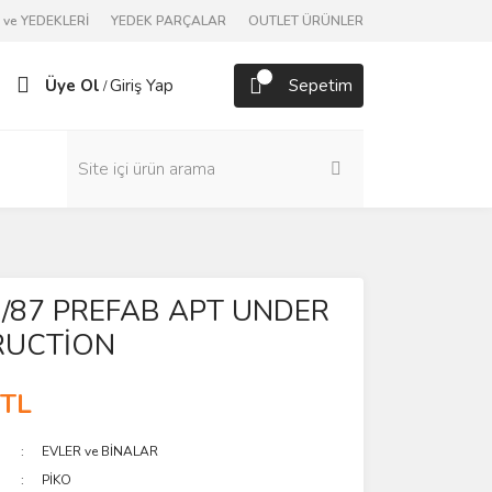
ve YEDEKLERİ
YEDEK PARÇALAR
OUTLET ÜRÜNLER
Üye Ol
Giriş Yap
Sepetim
/
1/87 PREFAB APT UNDER
RUCTİON
 TL
EVLER ve BİNALAR
PİKO