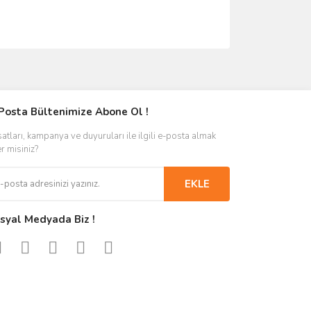
Posta Bültenimize Abone Ol !
satları, kampanya ve duyuruları ile ilgili e-posta almak
er misiniz?
EKLE
syal Medyada Biz !