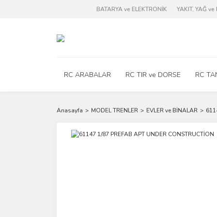
BATARYA ve ELEKTRONİK
YAKIT, YAĞ v
RC ARABALAR
RC TIR ve DORSE
RC TA
Anasayfa
MODEL TRENLER
EVLER ve BİNALAR
611