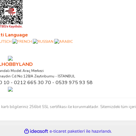
ti Language
ALHOBBYLAND
ndalı Model Araç Merkezi
naydın Cd.No:128/A Zeytinburnu - İSTANBUL
0 10 - 0212 665 30 70 - 0539 975 93 58
ı bilgileriniz 256bit SSL sertifikası ile korunmaktadır. Sitemizdeki tüm içerikl
ile
ideasoft
e-