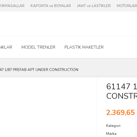
e KİMYASALLAR
KAPORTA ve BOYALAR
JANT ve LASTİKLER
MOTORLAR 
NKLAR
MODEL TRENLER
PLASTİK MAKETLER
47 1/87 PREFAB APT UNDER CONSTRUCTİON
61147 
CONST
2.369,65
Kategori
Marka