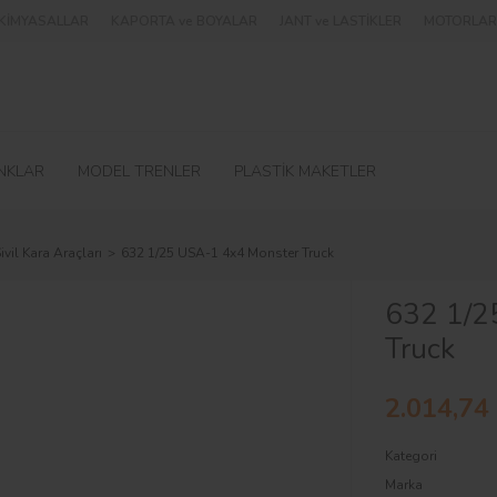
e KİMYASALLAR
KAPORTA ve BOYALAR
JANT ve LASTİKLER
MOTORLAR 
NKLAR
MODEL TRENLER
PLASTİK MAKETLER
ivil Kara Araçları
632 1/25 USA-1 4x4 Monster Truck
632 1/2
Truck
2.014,74
Kategori
Marka