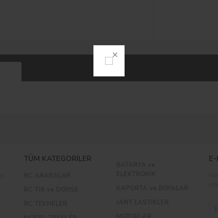
Yorumlar
Bu ürüne ilk yorumu siz yapın!
TÜM KATEGORİLER
E-
BATARYA ve
Yorum Yaz
ELEKTRONİK
si
RC ARABALAR
Fır
ist
KAPORTA ve BOYALAR
RC TIR ve DORSE
JANT LASTİKLER
RC TEKNELER
MOTORLAR
MODEL TRENLER