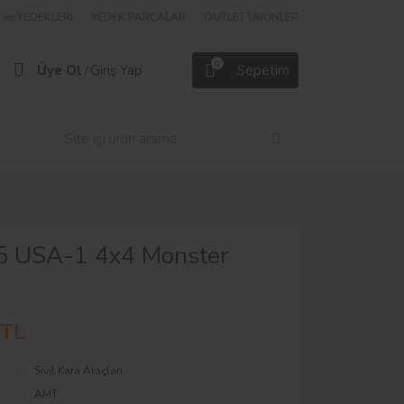
ve YEDEKLERİ
YEDEK PARÇALAR
OUTLET ÜRÜNLER
0
Üye Ol
Giriş Yap
Sepetim
/
5 USA-1 4x4 Monster
 TL
Sivil Kara Araçları
AMT