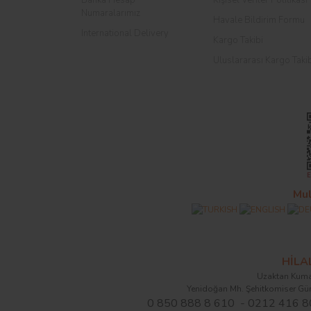
Numaralarımız
Havale Bildirim Formu
International Delivery
Kargo Takibi
Uluslararası Kargo Taki
Mul
HİL
Uzaktan Kuma
Yenidoğan Mh. Şehitkomiser Gü
0 850 888 8 610 - 0212 416 8