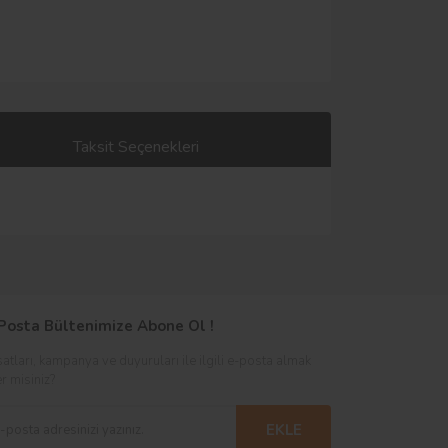
Taksit Seçenekleri
Posta Bültenimize Abone Ol !
satları, kampanya ve duyuruları ile ilgili e-posta almak
er misiniz?
EKLE