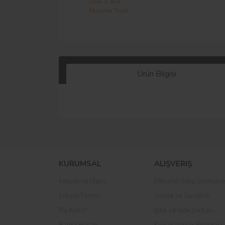
Ürün Bilgisi
KURUMSAL
ALIŞVERİŞ
İletişim ve Maps
Mesafeli Satış Sözleşme
İletişim Formu
Gizlilik ve Güvenlik
Biz Kimiz?
İptal ve İade Şartları
Banka Hesap
Kişisel Veriler Politikası