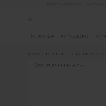
BATARYA ve ELEKTRONİK
YAKIT, YAĞ v
RC ARABALAR
RC TIR ve DORSE
RC TA
Anasayfa
PLASTİK MAKETLER
PLASTİK MAKETLER
S