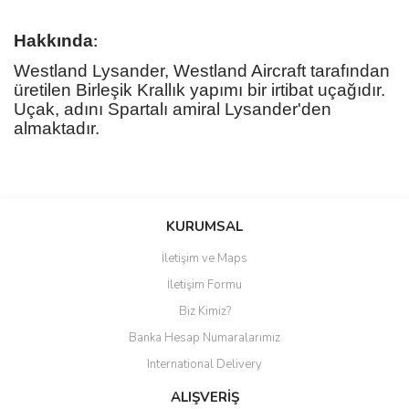
Hakkında
:
Westland Lysander, Westland Aircraft tarafından
üretilen Birleşik Krallık yapımı bir irtibat uçağıdır.
Uçak, adını Spartalı amiral Lysander'den
almaktadır.
Bu ürüne ilk yorumu siz yapın!
KURUMSAL
İletişim ve Maps
Yorum Yaz
İletişim Formu
Biz Kimiz?
Banka Hesap Numaralarımız
International Delivery
ALIŞVERİŞ