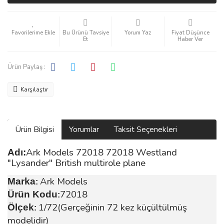
Bu Ürünü Tavsiye
Yorum Yaz
Fiyat Düşünce
Et
Haber Ver
Ürün Paylaş :
Karşılaştır
Ürün Bilgisi
Yorumlar
Taksit Seçenekleri
Ark Models 72018 72018 Westland
Adı:
"Lysander" British multirole plane
Ark Models
Marka
:
72018
Ürün Kodu
:
1/72(Gerçeğinin 72 kez küçültülmüş
Ölçek
:
modelidir)