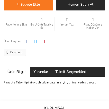
Sepete Ekle
Hemen Satın Al
Bu Ürünü Tavsiye
Yorum Yaz
Fiyat Düşünce
Et
Haber Ver
Ürün Paylaş :
Karşılaştır
Ürün Bilgisi
Yorumlar
Taksit Seçenekleri
Paasche Talon tipi airbrush tabancalarınız için , orjinal yedek parça .
Bu ürüne ilk yorumu siz yapın!
KURUMSAL