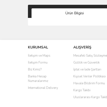
Ürün Bilgisi
KURUMSAL
ALIŞVERİŞ
İletişim ve Maps
Mesafeli Satış Sözleşme
İletişim Formu
Gizlilik ve Güvenlik
Biz Kimiz?
İptal ve İade Şartları
Banka Hesap
Kişisel Veriler Politikası
Numaralarımız
Havale Bildirim Formu
International Delivery
Kargo Takibi
Uluslararası Kargo Taki