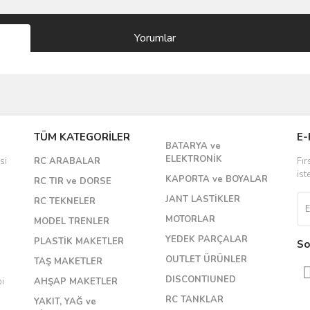
Yorumlar
Bu ürüne ilk yorumu siz yapın!
TÜM KATEGORİLER
E-
BATARYA ve
Yorum Yaz
ELEKTRONİK
si
RC ARABALAR
Fır
ist
KAPORTA ve BOYALAR
RC TIR ve DORSE
JANT LASTİKLER
RC TEKNELER
MOTORLAR
MODEL TRENLER
YEDEK PARÇALAR
PLASTİK MAKETLER
So
OUTLET ÜRÜNLER
TAŞ MAKETLER
DISCONTIUNED
bi
AHŞAP MAKETLER
RC TANKLAR
YAKIT, YAĞ ve