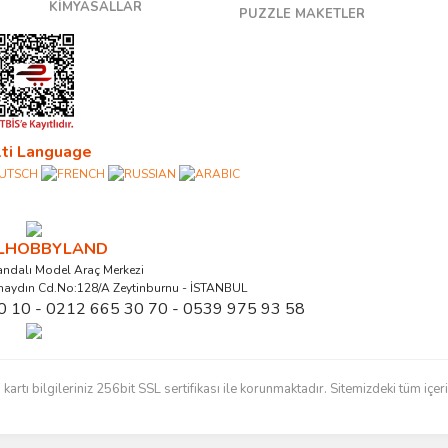
KİMYASALLAR
PUZZLE MAKETLER
ti Language
ALHOBBYLAND
ndalı Model Araç Merkezi
naydın Cd.No:128/A Zeytinburnu - İSTANBUL
0 10 - 0212 665 30 70 - 0539 975 93 58
ı bilgileriniz 256bit SSL sertifikası ile korunmaktadır. Sitemizdeki tüm içerikl