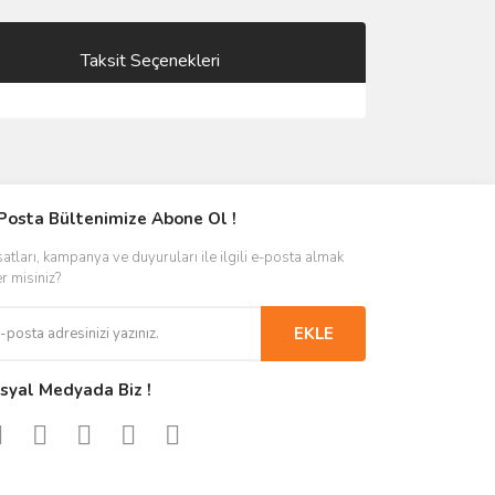
Taksit Seçenekleri
Posta Bültenimize Abone Ol !
satları, kampanya ve duyuruları ile ilgili e-posta almak
er misiniz?
EKLE
syal Medyada Biz !