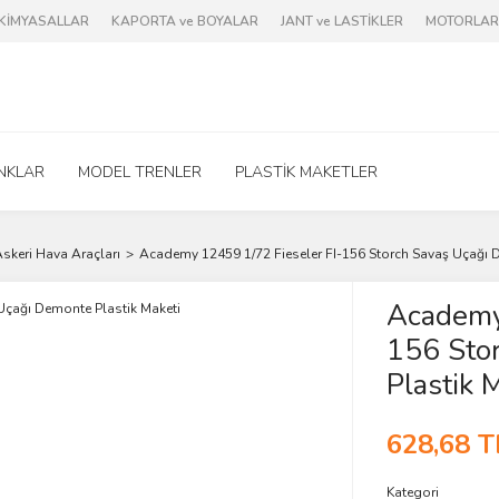
e KİMYASALLAR
KAPORTA ve BOYALAR
JANT ve LASTİKLER
MOTORLAR 
NKLAR
MODEL TRENLER
PLASTİK MAKETLER
skeri Hava Araçları
Academy 12459 1/72 Fieseler FI-156 Storch Savaş Uçağı 
Academy
156 Sto
Plastik 
628,68 T
Kategori