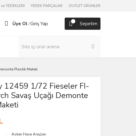
ve YEDEKLERİ
YEDEK PARÇALAR
OUTLET ÜRÜNLER
Üye Ol
Giriş Yap
Sepetim
/
Demonte Plastik Maketi
 12459 1/72 Fieseler FI-
rch Savaş Uçağı Demonte
Maketi
L
Askeri Hava Araçları