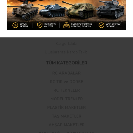
Mesafeli Satış Sözleşmesi
Gizlilik ve Güvenlik
İptal ve İade Şartları
Kişisel Veriler Politikası
Havale Bildirim Formu
Kargo Takibi
Uluslararası Kargo Takibi
TÜM KATEGORİLER
RC ARABALAR
RC TIR ve DORSE
RC TEKNELER
MODEL TRENLER
PLASTİK MAKETLER
TAŞ MAKETLER
AHŞAP MAKETLER