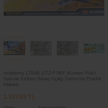
AĞAÇ ve ÇALILAR
YÜZEY KAPLAMA MALZEMELERİ
ELEKTRONİK EKİPMAN ve YEDEK
PARÇALAR
TEKNİK KİTAP ve KATALOGLAR
Academy 12546 1/72 F-86F (Korean War)
Special Edition Savaş Uçağı Demonte Plastik
Maketi
1.193,59 TL
Kategori
Askeri Hava Araçları