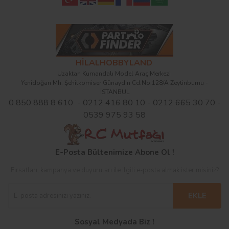
HİLALHOBBYLAND
Uzaktan Kumandalı Model Araç Merkezi
Yenidoğan Mh. Şehitkomiser Günaydın Cd.No:128/A Zeytinburnu -
İSTANBUL
0 850 888 8 610 - 0212 416 80 10 - 0212 665 30 70 -
0539 975 93 58
E-Posta Bültenimize Abone Ol !
Fırsatları, kampanya ve duyuruları ile ilgili e-posta almak ister misiniz?
EKLE
Sosyal Medyada Biz !