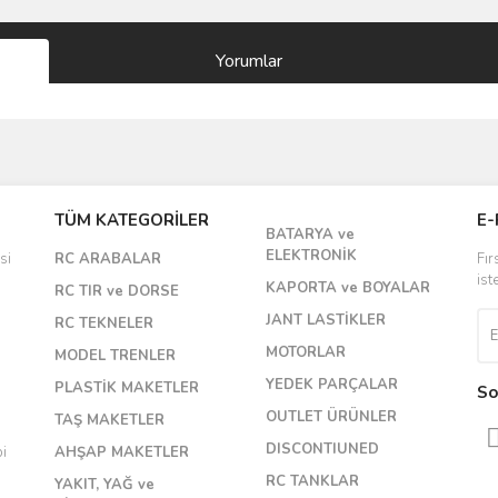
Yorumlar
Bu ürüne ilk yorumu siz yapın!
TÜM KATEGORİLER
E-
BATARYA ve
Yorum Yaz
ELEKTRONİK
si
RC ARABALAR
Fır
ist
KAPORTA ve BOYALAR
RC TIR ve DORSE
JANT LASTİKLER
RC TEKNELER
MOTORLAR
MODEL TRENLER
YEDEK PARÇALAR
PLASTİK MAKETLER
So
OUTLET ÜRÜNLER
TAŞ MAKETLER
DISCONTIUNED
bi
AHŞAP MAKETLER
RC TANKLAR
YAKIT, YAĞ ve