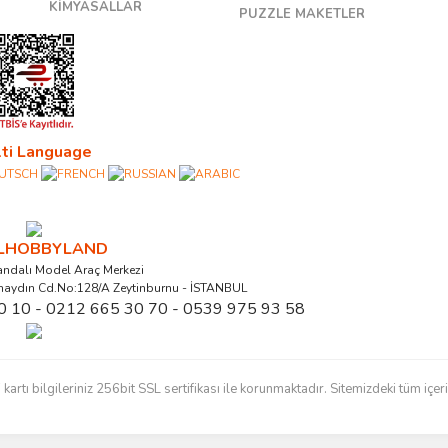
KİMYASALLAR
PUZZLE MAKETLER
ti Language
ALHOBBYLAND
ndalı Model Araç Merkezi
naydın Cd.No:128/A Zeytinburnu - İSTANBUL
0 10 - 0212 665 30 70 - 0539 975 93 58
ı bilgileriniz 256bit SSL sertifikası ile korunmaktadır. Sitemizdeki tüm içerikl