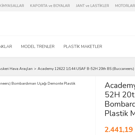
e KİMYASALLAR
KAPORTA ve BOYALAR
JANT ve LASTİKLER
MOTORLAR 
NKLAR
MODEL TRENLER
PLASTİK MAKETLER
skeri Hava Araçları
Academy 12622 1/144 USAF B-52H 20th BS (Buccaneers)
Academy
52H 20t
Bombard
Plastik 
2.441,19