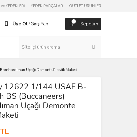
ve YEDEKLERİ
YEDEK PARÇALAR
OUTLET ÜRÜNLER
Üye Ol
Giriş Yap
Sepetim
/
 Bombardıman Uçağı Demonte Plastik Maketi
 12622 1/144 USAF B-
h BS (Buccaneers)
ıman Uçağı Demonte
Maketi
 TL