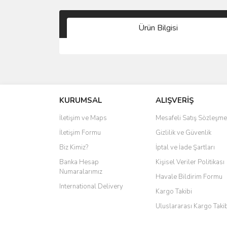
Ürün Bilgisi
KURUMSAL
ALIŞVERİŞ
İletişim ve Maps
Mesafeli Satış Sözleşme
İletişim Formu
Gizlilik ve Güvenlik
Biz Kimiz?
İptal ve İade Şartları
Banka Hesap
Kişisel Veriler Politikası
Numaralarımız
Havale Bildirim Formu
International Delivery
Kargo Takibi
Uluslararası Kargo Taki