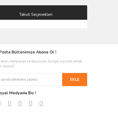
Taksit Seçenekleri
Posta Bültenimize Abone Ol !
satları, kampanya ve duyuruları ile ilgili e-posta almak
er misiniz?
EKLE
syal Medyada Biz !