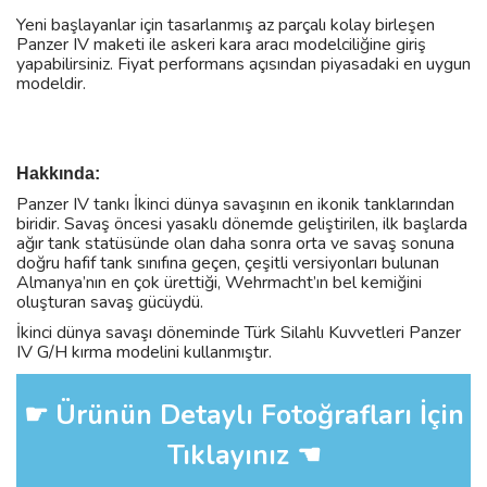
Yeni başlayanlar için tasarlanmış az parçalı kolay birleşen
Panzer IV maketi ile askeri kara aracı modelciliğine giriş
yapabilirsiniz. Fiyat performans açısından piyasadaki en uygun
modeldir.
Hakkında:
Panzer IV tankı İkinci dünya savaşının en ikonik tanklarından
biridir. Savaş öncesi yasaklı dönemde geliştirilen, ilk başlarda
ağır tank statüsünde olan daha sonra orta ve savaş sonuna
doğru hafif tank sınıfına geçen, çeşitli versiyonları bulunan
Almanya’nın en çok ürettiği, Wehrmacht’ın bel kemiğini
oluşturan savaş gücüydü.
İkinci dünya savaşı döneminde Türk Silahlı Kuvvetleri Panzer
IV G/H kırma modelini kullanmıştır.
☛ Ürünün Detaylı Fotoğrafları İçin
Tıklayınız ☚