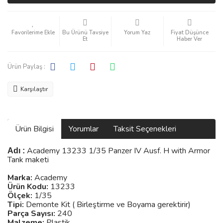
Bu Ürünü Tavsiye
Yorum Yaz
Fiyat Düşünce
Et
Haber Ver
Ürün Paylaş :
Karşılaştır
Ürün Bilgisi
Yorumlar
Taksit Seçenekleri
Academy 13233 1/35 Panzer IV Ausf. H with Armor
Adı :
Tank maketi
Marka:
Academy
Ürün Kodu:
13233
Ölçek:
1/35
Tipi:
Demonte Kit ( Birleştirme ve Boyama gerektirir)
Parça Sayısı:
240
Malzeme:
Plastik