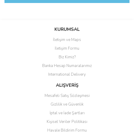
Bu ürüne ilk yorumu siz yapın!
KURUMSAL
İletişim ve Maps
Yorum Yaz
İletişim Formu
Biz Kimiz?
Banka Hesap Numaralarımız
International Delivery
ALIŞVERİŞ
Mesafeli Satış Sözleşmesi
Gizlilik ve Güvenlik
İptal ve İade Şartları
Kişisel Veriler Politikası
Havale Bildirim Formu