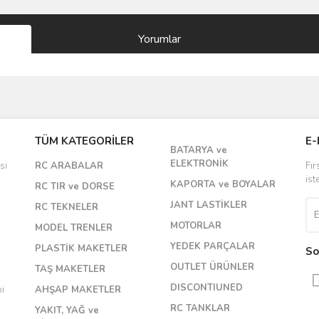
Yorumlar
Bu ürüne ilk yorumu siz yapın!
TÜM KATEGORİLER
E-
BATARYA ve
Yorum Yaz
ELEKTRONİK
si
RC ARABALAR
Fır
ist
KAPORTA ve BOYALAR
RC TIR ve DORSE
JANT LASTİKLER
RC TEKNELER
MOTORLAR
MODEL TRENLER
YEDEK PARÇALAR
PLASTİK MAKETLER
So
OUTLET ÜRÜNLER
TAŞ MAKETLER
DISCONTIUNED
bi
AHŞAP MAKETLER
RC TANKLAR
YAKIT, YAĞ ve