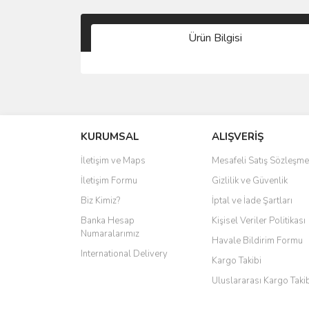
Ürün Bilgisi
KURUMSAL
ALIŞVERİŞ
İletişim ve Maps
Mesafeli Satış Sözleşme
İletişim Formu
Gizlilik ve Güvenlik
Biz Kimiz?
İptal ve İade Şartları
Banka Hesap
Kişisel Veriler Politikası
Numaralarımız
Havale Bildirim Formu
International Delivery
Kargo Takibi
Uluslararası Kargo Taki