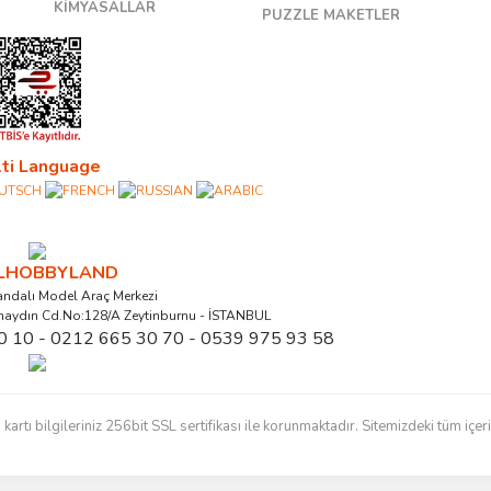
KİMYASALLAR
PUZZLE MAKETLER
ti Language
ALHOBBYLAND
ndalı Model Araç Merkezi
naydın Cd.No:128/A Zeytinburnu - İSTANBUL
0 10 - 0212 665 30 70 - 0539 975 93 58
ı bilgileriniz 256bit SSL sertifikası ile korunmaktadır. Sitemizdeki tüm içerikl