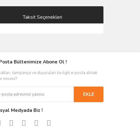
Taksit Seçenekleri
Posta Bültenimize Abone Ol !
satları, kampanya ve duyuruları ile ilgili e-posta almak
er misiniz?
EKLE
syal Medyada Biz !