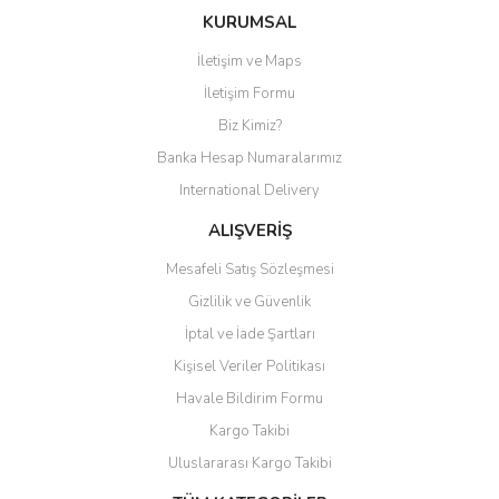
Bu ürüne ilk yorumu siz yapın!
KURUMSAL
İletişim ve Maps
Yorum Yaz
İletişim Formu
Biz Kimiz?
Banka Hesap Numaralarımız
International Delivery
ALIŞVERİŞ
Mesafeli Satış Sözleşmesi
Gizlilik ve Güvenlik
İptal ve İade Şartları
Kişisel Veriler Politikası
Havale Bildirim Formu
Kargo Takibi
Uluslararası Kargo Takibi