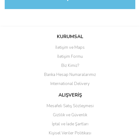
Bu ürüne ilk yorumu siz yapın!
KURUMSAL
İletişim ve Maps
Yorum Yaz
İletişim Formu
Biz Kimiz?
Banka Hesap Numaralarımız
International Delivery
ALIŞVERİŞ
Mesafeli Satış Sözleşmesi
Gizlilik ve Güvenlik
İptal ve İade Şartları
Kişisel Veriler Politikası