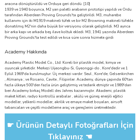
aracına dönüştürüldü ve Orduya geri döndü. [10]
1939 ve 1940 boyunca, M2 yarı paletli arabanın prototipi yapıldı ve Ordu
tarafından Aberdeen Proving Grounds'ta geliştirildi. M3, muharebe
kullanımı için iki M1919 makineli tüfek ve bir M2 Browning makineli tüfekle
donatılmış M2'nin daha büyük bir versiyonu olarak geliştirildi. M3 ayrıca
bir arka kapı ve arkada beş ilave koltuk ekledi. M3, 1941 yazında Aberdeen
Proving Grounds'ta test edildi ve kısa süre sonra hizmete girdi
Academy Hakkında
Academy Plastic Model Co., Ltd. Koreli bir plastik model, kimya ve
oyuncak şirketidir. Merkezi Uijeongbu-Si, Gyeonggi-do , Kore'dedir ve 1
Eylül 1969'da kurulmuştur. Üç merkezi vardır: Seul , Kore'de; Gelsenkirchen
, Almanya ; ve Rosario, Cavite , Filipinler. Academy, dünya çapında 60'tan
fazla ülkeye 500'den fazla ürün geliştirmiş ve tedarik etmiştir ve 1989'dan
beri Academy birkaç Modell des Jahres kazanmıştır. Akademi, plastik
maket kitleri, radyo kontrollü arabalar , akülü ve güneş enerjili eğitici
modeller, yelkenli modeller, akrilik ve emaye maket boyaları, airsoft
tabancaları ve çeşitli modelleme araç ve gereçlerini üretmektedir.
☛ Ürünün Detaylı Fotoğrafları İçin
Tıklayınız ☚