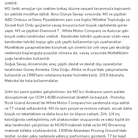
üretildi.
M3, farklı amaçlar için üretilen birkaç düzine varyant tasarımıyla kapsamlı
bir şekilde modifiye edildi. İkinci Dünya Savaşı sırasında, M3 ve çeşitleri
ABD Ordusu ve Deniz Piyadelerinin yanı sıra İngiliz Milletler Topluluğu ve
Sovyet Kızıl Ordu güçlerine savaş boyunca tüm büyük cephelerde görev
yaptı. M3 ve çeşitleri Diamond T , White Motor Company ve Autocar gibi
birçok üretici tarafından üretildi . Kendinden tahrikli uçaksavar silahı veya
kendinden tahrikli topçu gibi çok çeşitli kullanımlar için uyarlandılar..
Mürettebatı şarapnellerden korumak için önemli bir zırh veya çatı eksikliği
nedeniyle başlangıçta popüler olmasa da, savaş sırasında Müttefiklerin
çoğu tarafından kullanıldı.
Soğuk Savaş döneminde, araç çeşitli devlet ve devlet dışı operatörler
tarafından Güney Amerika, Orta Doğu, Afrika ve Asya'daki çatışmalarda
kullanıldı ve 1990'ların ortalarına kadar hizmette kaldı. 2019 itibariyle,
Meksika'da hala kullanımdalar.
Zırhlı bir yarım paletin geliştirilmesi, bir M3 İzci Arabasını yarım palete
dönüştürmek için OCM 14188 mühimmat direktifi ile başladı . Prototip,
Rock Island Arsenal'de White Motor Company'nin yardımıyla inşa edildi
ve T7 olarak adlandırıldı. M3 ile aynı şasiye ve motora sahipti, ancak daha
büyük ön tekerleklere ve daha kısa bir ön klipse sahipti. Zırh, 1/4 inç
kalınlığında sertleştirilmiş zırh plakasından oluşuyordu ve sekiz kişilik bir
ekip tarafından çalıştırılan iki M1919 makineli tüfek ve bir M2 Browning
makineli tüfekle silahlandırıldı. 1938'de Aberdeen Proving Ground'daki
testler, önden çekiş nedeniyle yetersiz performans gösterdi. T7 bir keşif