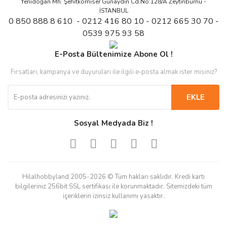
Yenidoğan Mh. Şehitkomiser Günaydın Cd.No:128/A Zeytinburnu -
İSTANBUL
0 850 888 8 610 - 0212 416 80 10 - 0212 665 30 70 -
0539 975 93 58
E-Posta Bültenimize Abone Ol !
Fırsatları, kampanya ve duyuruları ile ilgili e-posta almak ister misiniz?
EKLE
Sosyal Medyada Biz !
Hilalhobbyland 2005-2026 © Tüm hakları saklıdır. Kredi kartı
bilgileriniz 256bit SSL sertifikası ile korunmaktadır. Sitemizdeki tüm
içeriklerin izinsiz kullanımı yasaktır.