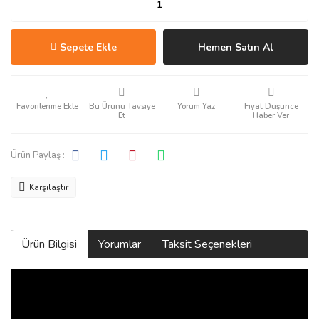
Sepete Ekle
Hemen Satın Al
Bu Ürünü Tavsiye
Yorum Yaz
Fiyat Düşünce
Et
Haber Ver
Ürün Paylaş :
Karşılaştır
Ürün Bilgisi
Yorumlar
Taksit Seçenekleri