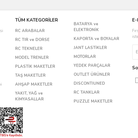
Bu ürüne ilk yorumu siz yapın!
TÜM KATEGORİLER
E-
BATARYA ve
Yorum Yaz
ELEKTRONİK
si
RC ARABALAR
Fır
ist
KAPORTA ve BOYALAR
RC TIR ve DORSE
JANT LASTİKLER
RC TEKNELER
MOTORLAR
MODEL TRENLER
YEDEK PARÇALAR
PLASTİK MAKETLER
So
OUTLET ÜRÜNLER
TAŞ MAKETLER
DISCONTIUNED
bi
AHŞAP MAKETLER
RC TANKLAR
YAKIT, YAĞ ve
KİMYASALLAR
PUZZLE MAKETLER