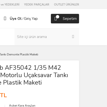
ve YEDEKLERİ
YEDEK PARÇALAR
OUTLET ÜRÜNLER
Üye Ol
Giriş Yap
Sepetim
/
ankı Demonte Plastik Maketi
b AF35042 1/35 M42
Motorlu Uçaksavar Tankı
Plastik Maketi
 TL
Askeri Kara Araçları