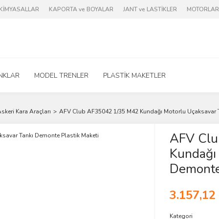
e KİMYASALLAR
KAPORTA ve BOYALAR
JANT ve LASTİKLER
MOTORLAR 
NKLAR
MODEL TRENLER
PLASTİK MAKETLER
skeri Kara Araçları
AFV Club AF35042 1/35 M42 Kundağı Motorlu Uçaksavar T
AFV Clu
Kundağı 
Demonte 
3.157,12
Kategori