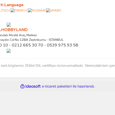
ti Language
ALHOBBYLAND
ndalı Model Araç Merkezi
naydın Cd.No:128/A Zeytinburnu - İSTANBUL
0 10 - 0212 665 30 70 - 0539 975 93 58
ı bilgileriniz 256bit SSL sertifikası ile korunmaktadır. Sitemizdeki tüm içerikl
ile
ideasoft
e-
hazırlandı.
ticaret
paketleri