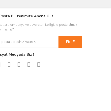
Posta Bültenimize Abone Ol !
satları, kampanya ve duyuruları ile ilgili e-posta almak
er misiniz?
EKLE
syal Medyada Biz !