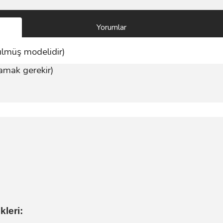
Yorumlar
ülmüş modelidir)
amak gerekir)
leri: