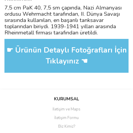
7,5 cm PaK 40, 7,5 sm çapında, Nazi Almanyası
ordusu Wehrmacht tarafından, II. Dünya Savaşı
sırasında kullanılan, en başarılı tanksavar
toplarından biriydi. 1939-1941 yılları arasında
Rheinmetall firması tarafından üretildi.
☛ Ürünün Detaylı Fotoğrafları İçin
Tıklayınız ☚
Bu ürüne ilk yorumu siz yapın!
KURUMSAL
İletişim ve Maps
Yorum Yaz
İletişim Formu
Biz Kimiz?