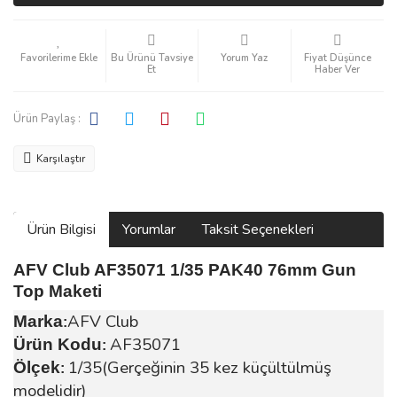
Bu Ürünü Tavsiye
Yorum Yaz
Fiyat Düşünce
Et
Haber Ver
Ürün Paylaş :
Karşılaştır
Ürün Bilgisi
Yorumlar
Taksit Seçenekleri
AFV Club AF35071 1/35 PAK40 76mm Gun
Top Maketi
AFV Club
Marka
:
AF35071
Ürün Kodu
:
1/35(Gerçeğinin 35 kez küçültülmüş
Ölçek
:
modelidir)