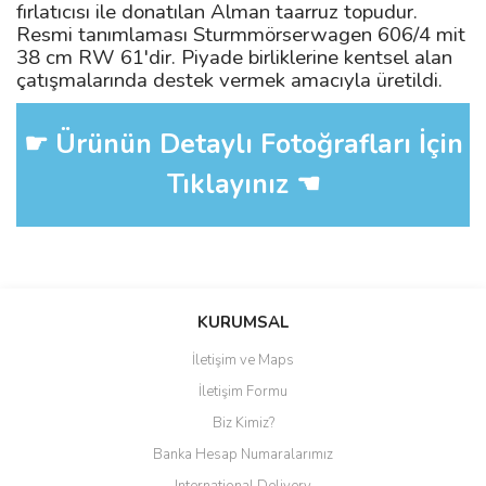
fırlatıcısı ile donatılan Alman taarruz topudur.
Resmi tanımlaması Sturmmörserwagen 606/4 mit
38 cm RW 61'dir. Piyade birliklerine kentsel alan
çatışmalarında destek vermek amacıyla üretildi.
☛ Ürünün Detaylı Fotoğrafları İçin
Tıklayınız ☚
Bu ürüne ilk yorumu siz yapın!
KURUMSAL
İletişim ve Maps
Yorum Yaz
İletişim Formu
Biz Kimiz?
Banka Hesap Numaralarımız