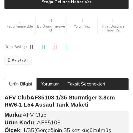
Stoğa Gelince Haber Ver
Bu Ürünü Tavsiye
Yorum Yaz
Fiyat Düşünce
Et
Haber Ver
Ürün Paylaş :
Karşılaştır
Ürün Bilgisi
Yorumlar
Taksit Seçenekleri
AFV ClubAF35103 1/35 Sturmtiger 3.8cm
RW6-1 L54 Assaul Tank Maketi
AFV Club
Marka
:
AF35103
Ürün Kodu
:
1/35(Gerçeğinin 35 kez küçültülmüş
Ölçek
: