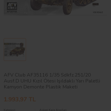
AĞAÇ ve ÇALILAR
YÜZEY KAPLAMA MALZEMELERİ
ELEKTRONİK EKİPMAN ve YEDEK
PARÇALAR
TEKNİK KİTAP ve KATALOGLAR
AFV Club AF35116 1/35 Sdkfz.251/20
Ausf.D UHU Kızıl Ötesi Işıldaklı Yarı Paletli
Kamyon Demonte Plastik Maketi
1.993,97 TL
Kategori
Askeri Kara Araçları