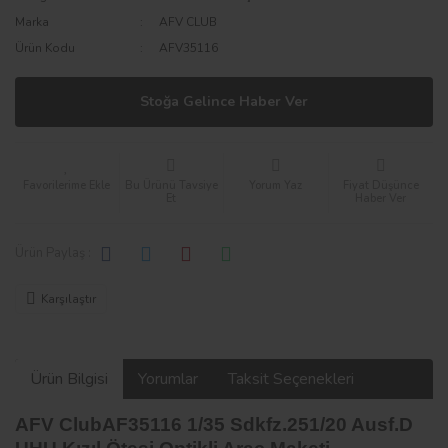
Marka
AFV CLUB
Ürün Kodu
AFV35116
Stoğa Gelince Haber Ver
Bu Ürünü Tavsiye
Yorum Yaz
Fiyat Düşünce
Et
Haber Ver
Ürün Paylaş :
Karşılaştır
Ürün Bilgisi
Yorumlar
Taksit Seçenekleri
AFV ClubAF35116 1/35 Sdkfz.251/20 Ausf.D