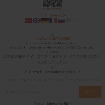
Multi Language
HİLALHOBBYLAND
Uzaktan Kumandalı Model Araç Merkezi
Yenidoğan Mh. Şehitkomiser Günaydın Cd.No:128/A Zeytinburnu -
İSTANBUL
0 850 888 8 610 - 0212 416 80 10 - 0212 665 30 70 -
0539 975 93 58
E-Posta Bültenimize Abone Ol !
Fırsatları, kampanya ve duyuruları ile ilgili e-posta almak ister misiniz?
EKLE
Sosyal Medyada Biz !