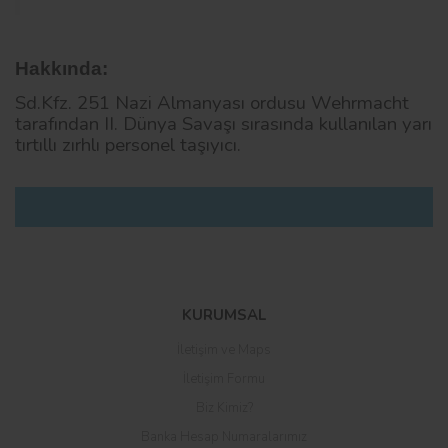
Hakkında:
Sd.Kfz. 251 Nazi Almanyası ordusu Wehrmacht
tarafından II. Dünya Savaşı sırasında kullanılan yarı
tırtıllı zırhlı personel taşıyıcı.
Bu ürüne ilk yorumu siz yapın!
KURUMSAL
İletişim ve Maps
Yorum Yaz
İletişim Formu
Biz Kimiz?
Banka Hesap Numaralarımız