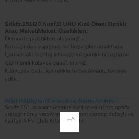
1 Adet Photo Etch Levha
Sdkfz.251/20 Ausf.D UHU Kızıl Ötesi Optikli
Araç MaketiMaketi Özellikleri:
Demonte plastikten oluşmuştur.
Kutu içinden yapıştırıcı ve boya çıkmamaktadır.
İçerisindeki montaj kılavuzu ile gerekli birleştirme
işlemlerini kolayca yapabilirsiniz.
Kılavuzda belirtilen renklerle boyamanız tavsiye
edilir.
Hilal Hobbyland olarak açıklamalarımız
:
Sdkfz.251 aracının üzerine Kızıl ötesi görüş optiği
yerleştirilmiş versiyonu olup son derece detaylı ve
kaliteli AFV Club Kitlerindendir.