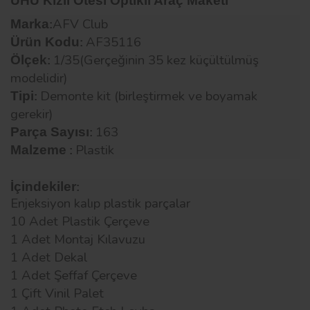
UHU Kızıl Ötesi Optikli Araç Maketi
AFV Club
Marka
:
AF35116
Ürün Kodu
:
1/35(Gerçeğinin 35 kez küçültülmüş
Ölçek
:
modelidir)
Demonte kit (birleştirmek ve boyamak
Tipi
:
gerekir)
163
Parça Sayısı
:
Plastik
Malzeme
:
İçindekiler
:
Enjeksiyon kalıp plastik parçalar
10 Adet Plastik Çerçeve
1 Adet Montaj Kılavuzu
1 Adet Dekal
1 Adet Şeffaf Çerçeve
1 Çift Vinil Palet