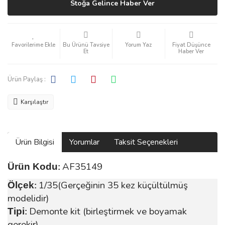
Stoğa Gelince Haber Ver
Bu Ürünü Tavsiye
Yorum Yaz
Fiyat Düşünce
Et
Haber Ver
Ürün Paylaş :
Karşılaştır
Ürün Bilgisi
Yorumlar
Taksit Seçenekleri
AF35149
Ürün Kodu
:
1/35(Gerçeğinin 35 kez küçültülmüş
Ölçek
:
modelidir)
Demonte kit (birleştirmek ve boyamak
Tipi
:
gerekir)