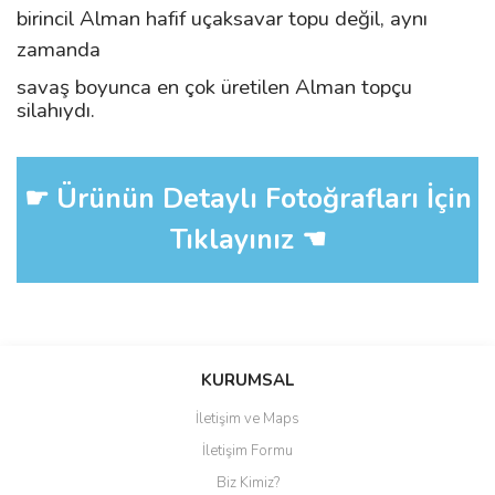
birincil Alman hafif uçaksavar topu değil, aynı
zamanda
savaş boyunca en çok üretilen Alman topçu
silahıydı.
☛ Ürünün Detaylı Fotoğrafları İçin
Tıklayınız ☚
Bu ürüne ilk yorumu siz yapın!
KURUMSAL
İletişim ve Maps
Yorum Yaz
İletişim Formu
Biz Kimiz?