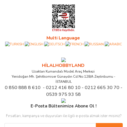
Multi Language
HİLALHOBBYLAND
Uzaktan Kumandalı Model Araç Merkezi
Yenidoğan Mh. Şehitkomiser Günaydın Cd.No:128/A Zeytinburnu -
İSTANBUL
0 850 888 8 610 - 0212 416 80 10 - 0212 665 30 70 -
0539 975 93 58
E-Posta Bültenimize Abone Ol !
Fırsatları, kampanya ve duyuruları ile ilgili e-posta almak ister misiniz?