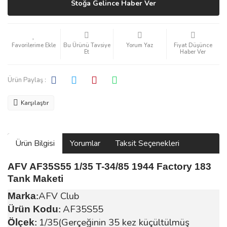
Stoğa Gelince Haber Ver
Bu Ürünü Tavsiye
Yorum Yaz
Fiyat Düşünce
Et
Haber Ver
Ürün Paylaş :
Karşılaştır
Ürün Bilgisi
Yorumlar
Taksit Seçenekleri
AFV AF35S55 1/35 T-34/85 1944 Factory 183
Tank Maketi
AFV Club
Marka
:
AF35S55
Ürün Kodu
:
1/35(Gerçeğinin 35 kez küçültülmüş
Ölçek
: