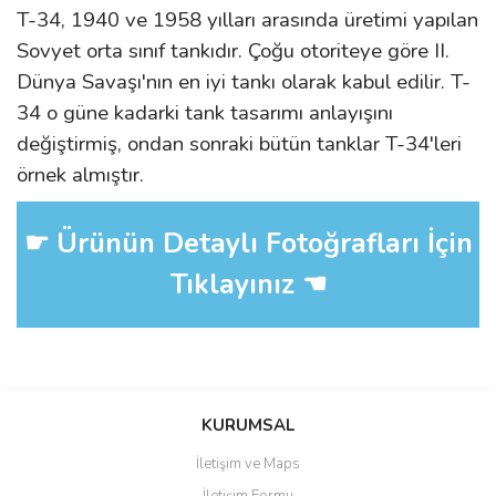
T-34, 1940 ve 1958 yılları arasında üretimi yapılan
Sovyet orta sınıf tankıdır. Çoğu otoriteye göre II.
Dünya Savaşı'nın en iyi tankı olarak kabul edilir. T-
34 o güne kadarki tank tasarımı anlayışını
değiştirmiş, ondan sonraki bütün tanklar T-34'leri
örnek almıştır.
☛ Ürünün Detaylı Fotoğrafları İçin
Tıklayınız ☚
Bu ürüne ilk yorumu siz yapın!
KURUMSAL
İletişim ve Maps
Yorum Yaz