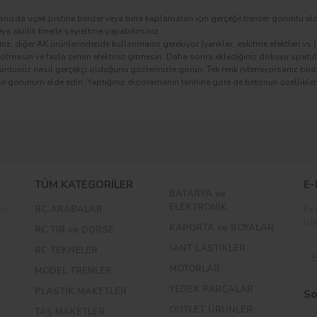
ızda uçak pistine benzer veya bina kaplamaları için gerçeğe benzer görüntü elde 
ya akrilik tinerle seyreltme yapabilirsiniz.
ız, diğer AK ürünlerindende kullanmanız gerekiyor (yarıklar, eskitme efektleri vs
ma olmasın ve fazla zemin efektiniz gitmesin. Daha sonra eklediğiniz dokuyu spatula
üntünüz nasıl gerçekçi olduğunu gözlerinizle görün. Tek renk istemiyorsanız biraz 
bir görünüm elde edin. Yaptığınız diooramanın tarihine göre de betonun özellikler
Bu ürüne ilk yorumu siz yapın!
TÜM KATEGORİLER
E-
BATARYA ve
Yorum Yaz
ELEKTRONİK
si
RC ARABALAR
Fır
ist
KAPORTA ve BOYALAR
RC TIR ve DORSE
JANT LASTİKLER
RC TEKNELER
MOTORLAR
MODEL TRENLER
YEDEK PARÇALAR
PLASTİK MAKETLER
So
OUTLET ÜRÜNLER
TAŞ MAKETLER