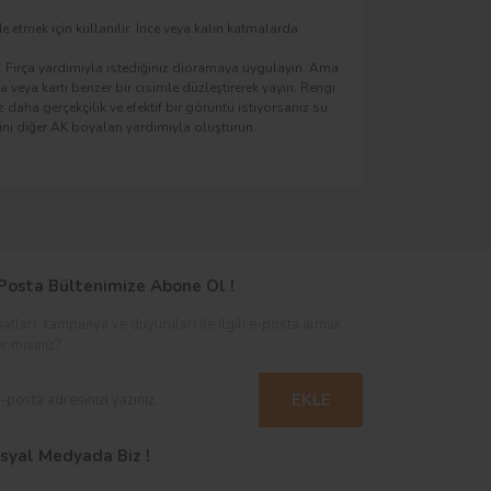
etmek için kullanılır. İnce veya kalın katmalarda
.). Fırça yardımıyla istediğiniz dioramaya uygulayın. Ama
 veya kartı benzer bir cisimle düzleştirerek yayın. Rengi
daha gerçekçilik ve efektif bir görüntü istiyorsanız su
ini diğer AK boyaları yardımıyla oluşturun.
Posta Bültenimize Abone Ol !
satları, kampanya ve duyuruları ile ilgili e-posta almak
er misiniz?
EKLE
syal Medyada Biz !