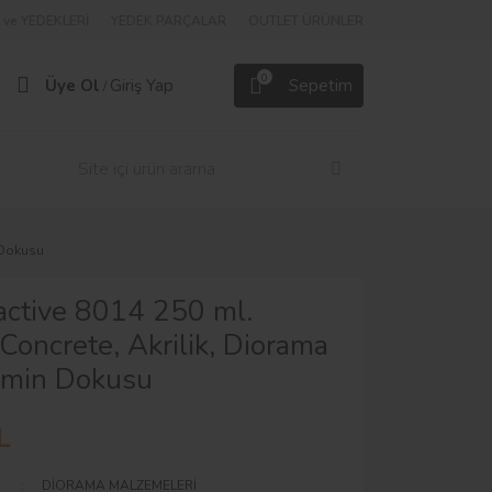
ve YEDEKLERİ
YEDEK PARÇALAR
OUTLET ÜRÜNLER
0
Üye Ol
Giriş Yap
Sepetim
/
n Dokusu
active 8014 250 ml.
 Concrete, Akrilik, Diorama
emin Dokusu
L
DİORAMA MALZEMELERİ