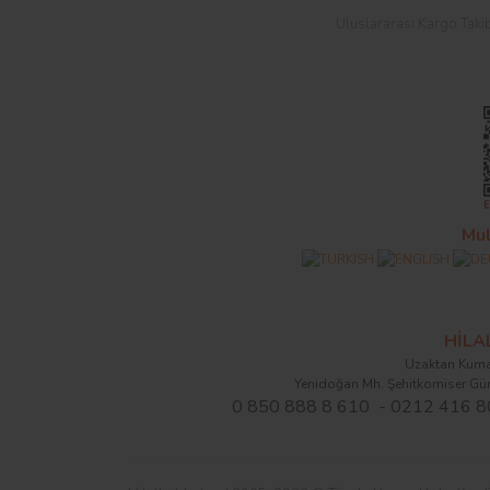
Uluslararası Kargo Taki
Mul
HİL
Uzaktan Kuma
Yenidoğan Mh. Şehitkomiser Gü
0 850 888 8 610 - 0212 416 8