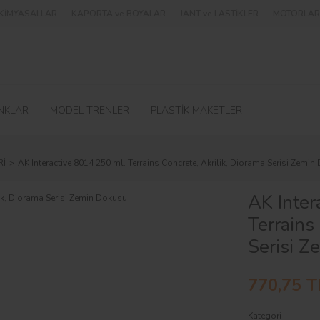
e KİMYASALLAR
KAPORTA ve BOYALAR
JANT ve LASTİKLER
MOTORLAR 
NKLAR
MODEL TRENLER
PLASTİK MAKETLER
Rİ
AK Interactive 8014 250 ml. Terrains Concrete, Akrilik, Diorama Serisi Zemi
AK Inter
Terrains
Serisi Z
770,75 T
Kategori