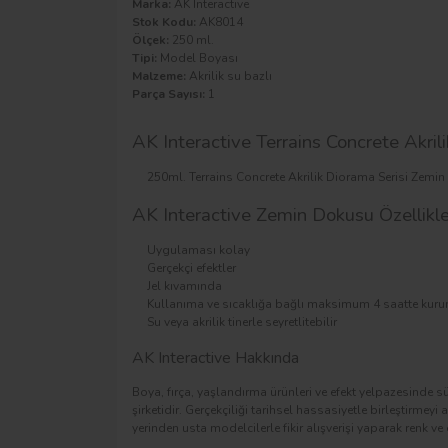
Marka:
AK Interactive
Stok Kodu:
AK8014
Ölçek:
250 ml.
Tipi:
Model Boyası
Malzeme:
Akrilik su bazlı
Parça Sayısı:
1
AK Interactive Terrains Concrete Akril
250ml. Terrains Concrete Akrilik Diorama Serisi Zemi
AK Interactive Zemin Dokusu Özellikle
Uygulaması kolay
Gerçekçi efektler
Jel kıvamında
Kullanıma ve sıcaklığa bağlı maksimum 4 saatte kur
Su veya akrilik tinerle seyretlitebilir
AK Interactive Hakkında
Boya, fırça, yaşlandırma ürünleri ve efekt yelpazesinde 
şirketidir. Gerçekçiliği tarihsel hassasiyetle birleştirme
yerinden usta modelcilerle fikir alışverişi yaparak renk ve e