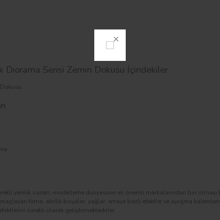
ik Diorama Serisi Zemin Dokusu İçindekiler
n Dokusu
ri
uma
sürekli yenilik sunan, modelleme dünyasının en önemli markalarından biri olmayı
yi amaçlayan firma, akrilik boyalar, yağlar, emaye bazlı efektler ve ayrışma kalemle
fektlerini sürekli olarak geliştirmektedirler.