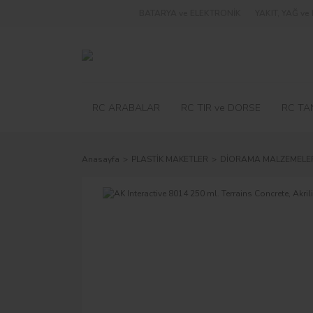
BATARYA ve ELEKTRONİK
YAKIT, YAĞ v
RC ARABALAR
RC TIR ve DORSE
RC TA
Anasayfa
PLASTİK MAKETLER
DİORAMA MALZEMELE