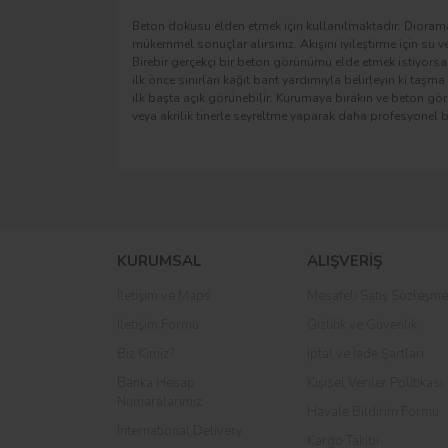
Beton dokusu elden etmek için kullanılmaktadır. Dioraman
mükemmel sonuçlar alırsınız. Akışını iyileştirme için su ve
Birebir gerçekçi bir beton görünümü elde etmek istiyorsan
ilk önce sınırları kağıt bant yardımıyla belirleyin ki taş
ilk başta açık görünebilir. Kurumaya bırakın ve beton gör
veya akrilik tinerle seyreltme yaparak daha profesyonel 
KURUMSAL
ALIŞVERİŞ
İletişim ve Maps
Mesafeli Satış Sözleşme
İletişim Formu
Gizlilik ve Güvenlik
Biz Kimiz?
İptal ve İade Şartları
Banka Hesap
Kişisel Veriler Politikası
Numaralarımız
Havale Bildirim Formu
International Delivery
Kargo Takibi