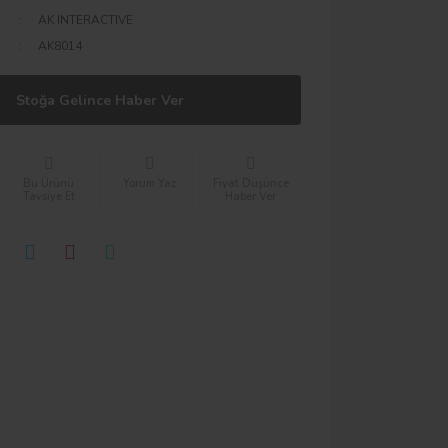
AK INTERACTIVE
AK8014
Stoğa Gelince Haber Ver
Bu Ürünü
Yorum Yaz
Fiyat Düşünce
Tavsiye Et
Haber Ver